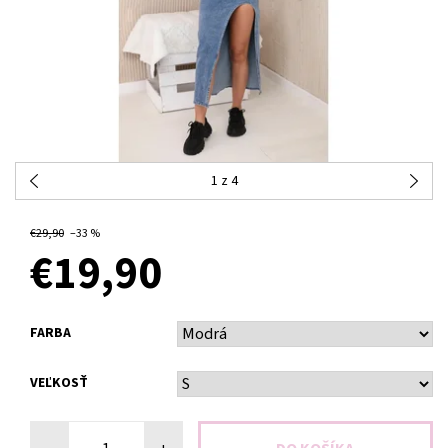
1
z 4
OBJEDNANÉ
€29,90
–33 %
€19,90
FARBA
VEĽKOSŤ