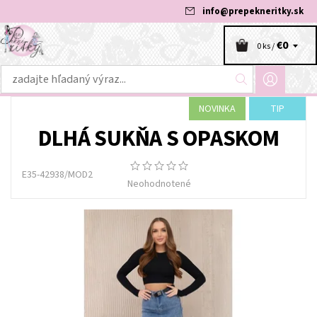
info
@
prepekneritky.sk
€0
0 ks /
NOVINKA
TIP
DLHÁ SUKŇA S OPASKOM
E35-42938/MOD2
Neohodnotené