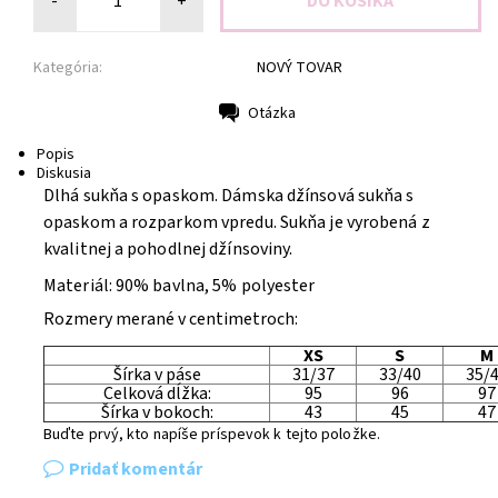
-
+
Kategória:
NOVÝ TOVAR
Otázka
Tlač
Popis
Diskusia
Dlhá sukňa s opaskom. Dámska džínsová sukňa s
opaskom a rozparkom vpredu. Sukňa je vyrobená z
kvalitnej a pohodlnej džínsoviny.
Materiál: 90% bavlna, 5% polyester
Rozmery merané v centimetroch:
XS
S
M
Šírka v páse
31/37
33/40
35/
Celková dĺžka:
95
96
97
Šírka v bokoch:
43
45
47
Buďte prvý, kto napíše príspevok k tejto položke.
Pridať komentár