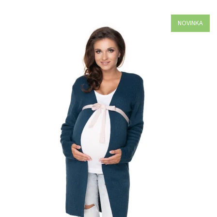
NOVINKA
Dostupnosť:
Objednané
Kód:
70029-37895/CIE