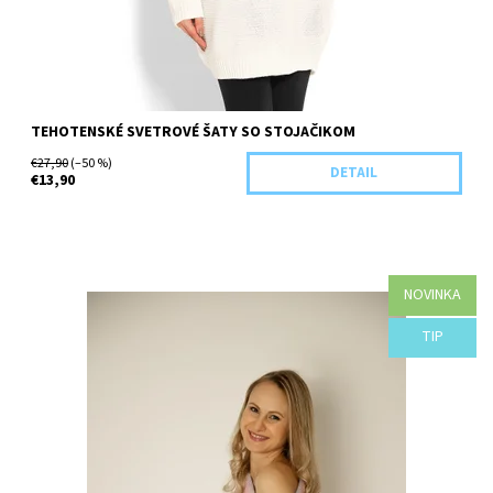
TEHOTENSKÉ SVETROVÉ ŠATY SO STOJAČIKOM
€27,90
(–50 %)
DETAIL
€13,90
NOVINKA
Dostupnosť:
Objednané
TIP
Kód:
B93-41970/UNI