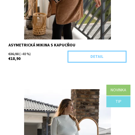
ASYMETRICKÁ MIKINA S KAPUCŇOU
€36,90
(–48 %)
DETAIL
€18,90
NOVINKA
Dostupnosť:
Objednané
TIP
Kód:
H45-44116/ZEL/UNI