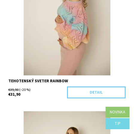
TEHOTENSKÝ SVETER RAINBOW
€39,90
(–20 %)
DETAIL
€31,90
NOVINKA
Dostupnosť:
Objednané
TIP
Kód:
B92-41967/IER/L