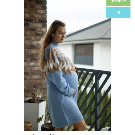
NOVINKA
Dostupnosť:
Objednané
TIP
Kód:
H42-44107/MOD/UNI