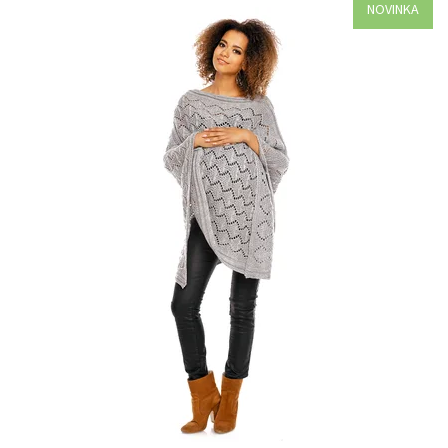
NOVINKA
Dostupnosť:
Objednané
Kód:
30012-37700/UNI