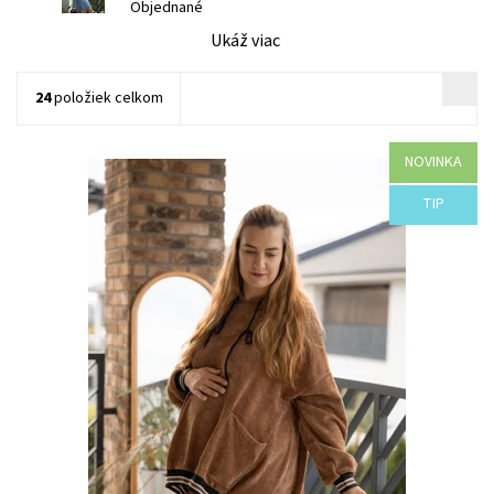
Objednané
Ukáž viac
24
položiek celkom
NOVINKA
Dostupnosť:
Objednané
TIP
Kód:
A53-44119/UNI