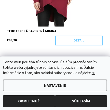
TEHOTENSKÁ BAVLNENÁ MIKINA
€36,90
DETAIL
Tento web používa súbory cookie. Ďalším prechádzaním
tohto webu vyjadrujete súhlas s ich používaním. Ďalšie
NOVINKA
informácie o tom, ako ovládať súbory cookie nájdete
tu
.
Dostupnosť:
Objednané
Kód:
V10-28530/UNI2
NASTAVENIE
ODMIETNUŤ
SÚHLASÍM