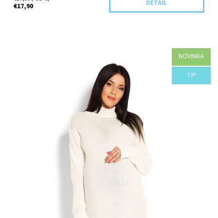
DETAIL
€17,90
NOVINKA
Dostupnosť:
Objednané
TIP
Kód:
40009C-42183/UNI/KR