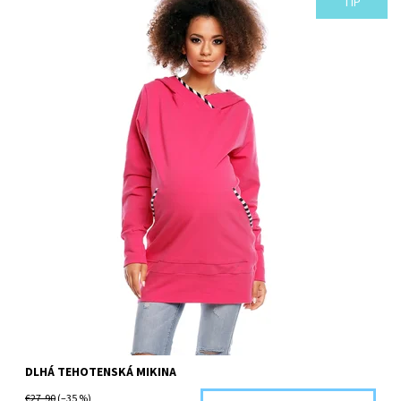
TIP
Kód:
1481-42825/L/FUC
DLHÁ TEHOTENSKÁ MIKINA
€27,90
(–35 %)