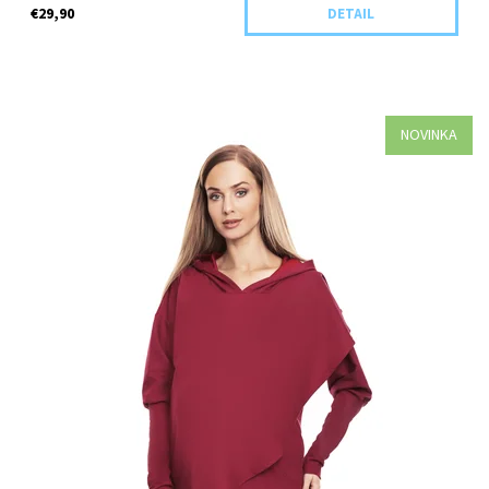
€29,90
DETAIL
NOVINKA
Dostupnosť:
Objednané
Kód:
0146-36939/S/M