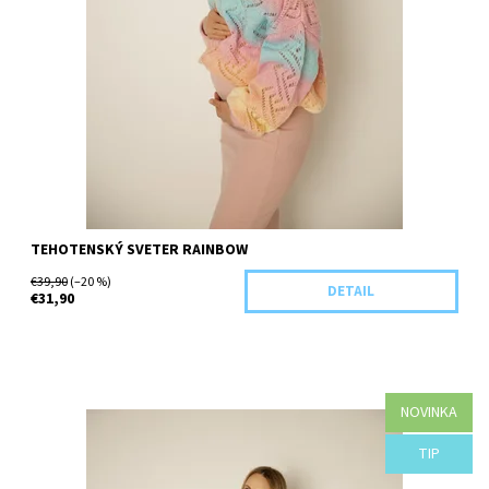
TEHOTENSKÝ SVETER RAINBOW
€39,90
(–20 %)
DETAIL
€31,90
NOVINKA
Dostupnosť:
Objednané
TIP
Kód:
B92-41967/IER/L