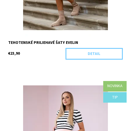
TEHOTENSKÉ PRILIEHAVÉ ŠATY EVELIN
€23,90
DETAIL
NOVINKA
Dostupnosť:
Objednané
TIP
Kód:
G97-43957/S