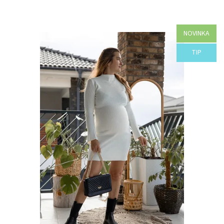
NOVINKA
Dostupnosť:
Objednané
TIP
Kód:
H45-44116/ZEL/UNI