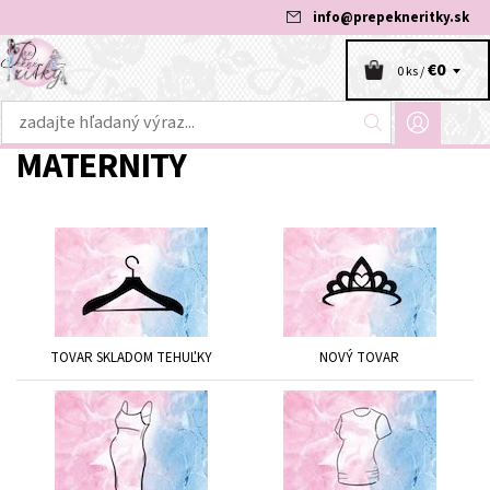
info
@
prepekneritky.sk
€0
0 ks /
MATERNITY
TOVAR SKLADOM TEHUĽKY
NOVÝ TOVAR