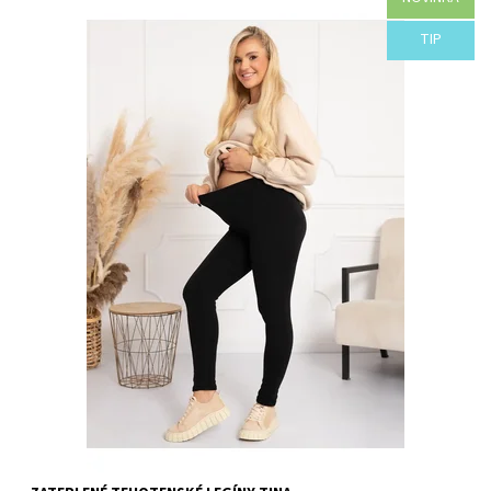
Dostupnosť:
Objednané
TIP
Kód:
F56-43408/M/L