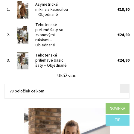
Asymetrická
1.
mikina s kapucňou
€18,90
–
Objednané
Tehotenské
pletené šaty so
2.
zvonovými
€24,90
rukávmi
–
Objednané
Tehotenské
3.
priliehavé basic
€24,90
šaty
–
Objednané
Ukáž viac
73
položiek celkom
NOVINKA
Dostupnosť:
Objednané
TIP
Kód:
A53-44119/UNI