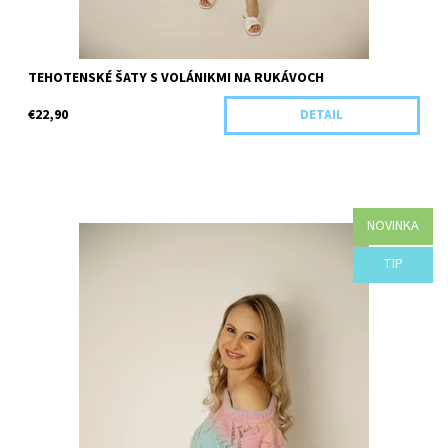
TEHOTENSKÉ ŠATY S VOLÁNIKMI NA RUKÁVOCH
€22,90
DETAIL
NOVINKA
Dostupnosť:
Objednané
TIP
Kód:
B93-41970/UNI