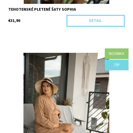
TEHOTENSKÉ PLETENÉ ŠATY SOPHIA
€31,90
DETAIL
NOVINKA
Dostupnosť:
Objednané
TIP
Kód:
H41-44104/SMO/UNI