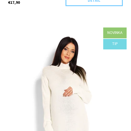
DETAIL
€17,90
NOVINKA
Dostupnosť:
Objednané
TIP
Kód:
40009C-42183/UNI/KR