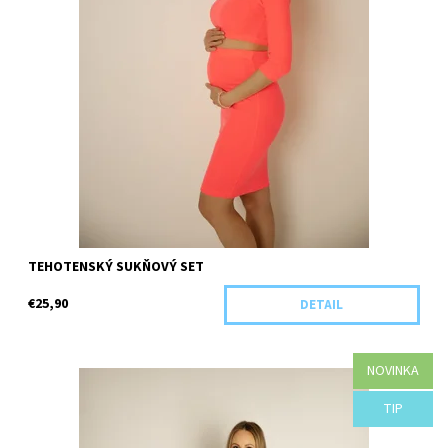
TEHOTENSKÝ SUKŇOVÝ SET
€25,90
DETAIL
NOVINKA
Dostupnosť:
Objednané
TIP
Kód:
B99-41988/BIE