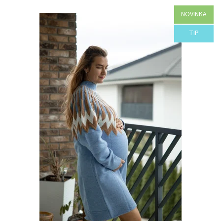
NOVINKA
Dostupnosť:
Objednané
TIP
Kód:
H42-44107/MOD/UNI