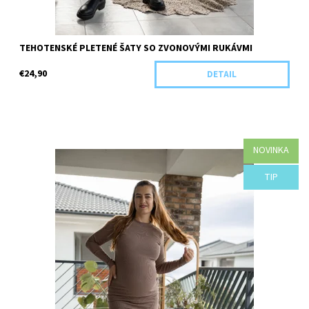
TEHOTENSKÉ PLETENÉ ŠATY SO ZVONOVÝMI RUKÁVMI
€24,90
DETAIL
NOVINKA
Dostupnosť:
Objednané
TIP
Kód:
H44-44113/ZEL/UNI