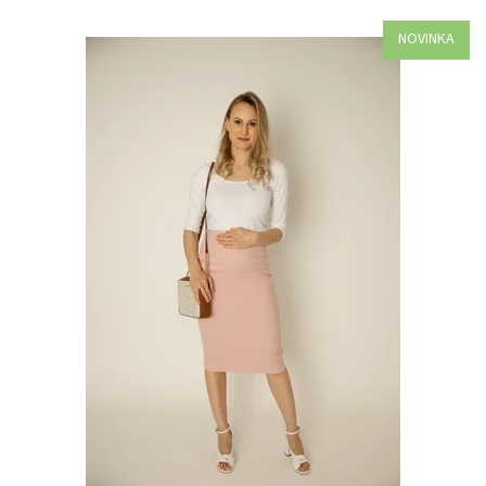
NOVINKA
Dostupnosť:
Objednané
Kód:
B91-41964/CIE2