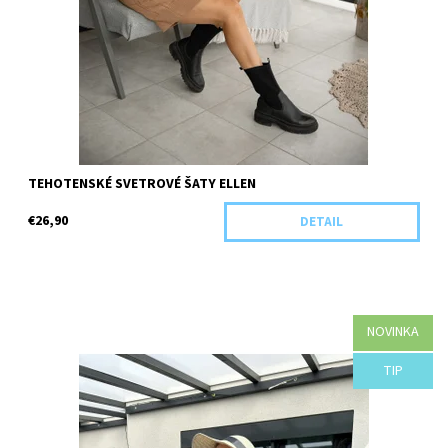
TEHOTENSKÉ SVETROVÉ ŠATY ELLEN
€26,90
DETAIL
NOVINKA
Dostupnosť:
Objednané
TIP
Kód:
H40-44101/S