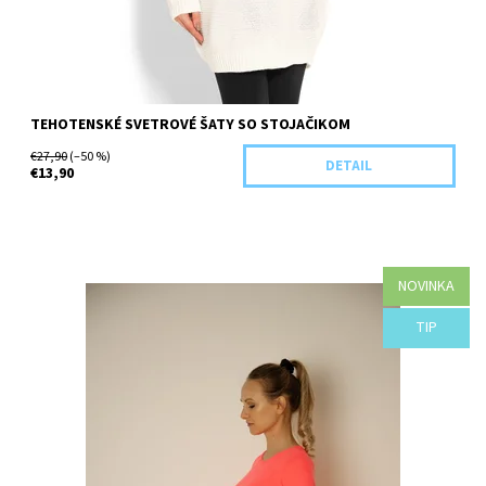
TEHOTENSKÉ SVETROVÉ ŠATY SO STOJAČIKOM
€27,90
(–50 %)
DETAIL
€13,90
NOVINKA
Dostupnosť:
Objednané
TIP
Kód:
C00-41991/BIE/UNI