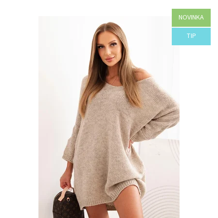
NOVINKA
Dostupnosť:
Objednané
TIP
Kód:
H29-44068/HNE