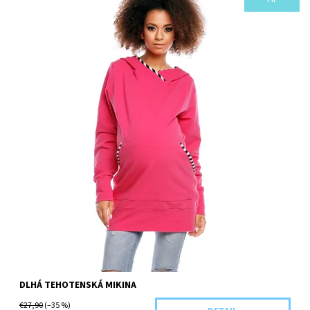
Kód:
1481-42825/L/FUC
DLHÁ TEHOTENSKÁ MIKINA
€27,90
(–35 %)