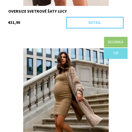
OVERSIZE SVETROVÉ ŠATY LUCY
€31,90
DETAIL
NOVINKA
Dostupnosť:
Objednané
TIP
Kód:
H10-44011/ZEL/UNI