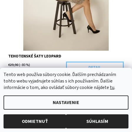
TEHOTENSKÉ ŠATY LEOPARD
€29,90
(–80 %)
DETAIL
€5,90
Tento web používa súbory cookie. Ďalším prechádzaním
tohto webu vyjadrujete súhlas s ich používaním. Ďalšie
informácie o tom, ako ovládať súbory cookie nájdete
tu
.
NOVINKA
NASTAVENIE
Dostupnosť:
Objednané
TIP
Kód:
B84-41943/CIE
ODMIETNUŤ
SÚHLASÍM