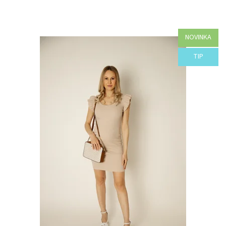
NOVINKA
Dostupnosť:
Objednané
TIP
Kód:
B97-41982/MOD/UNI