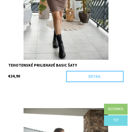
TEHOTENSKÉ PRILIEHAVÉ BASIC ŠATY
€24,90
DETAIL
NOVINKA
Dostupnosť:
Objednané
TIP
Kód:
H43-44110/UNI/TYR