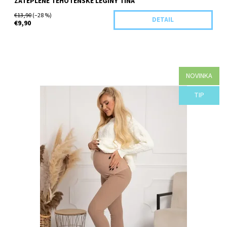
ZATEPLENÉ TEHOTENSKÉ LEGÍNY TINA
€13,90
(–28 %)
DETAIL
€9,90
NOVINKA
Dostupnosť:
Objednané
TIP
Kód:
E16-42864/S2