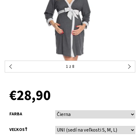
1
z 8
OBJEDNANÉ
€28,90
FARBA
VEĽKOSŤ