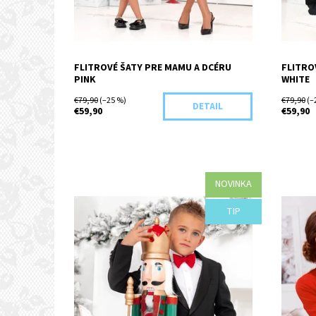
FLITROVÉ ŠATY PRE MAMU A DCÉRU
FLITRO
PINK
WHITE
€79,90
(–25 %)
€79,90
(–
DETAIL
€59,90
€59,90
NOVINKA
Dostupnosť:
Objednané
Dostupn
TIP
Kód:
H32-44077
Kód: