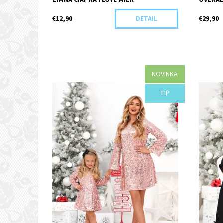
ZIMNÁ ČIAPKA I LOVE MILK
OVERAL
€12,90
€29,90
DETAIL
NOVINKA
Dostupnosť:
Objednané
Dostupn
TIP
Kód:
H37-44092/S/M
Kód: