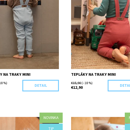
Y NA TRAKY MINI
TEPLÁKY NA TRAKY MINI
18 %)
€15,90
(–18 %)
DETAIL
DETA
€12,90
NOVINKA
osť:
Objednané
Dostupnosť:
Objednané
TIP