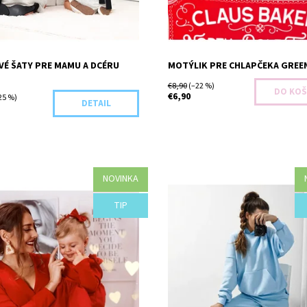
VÉ ŠATY PRE MAMU A DCÉRU
MOTÝLIK PRE CHLAPČEKA GREE
€8,90
(–22 %)
€6,90
25 %)
DETAIL
NOVINKA
osť:
Objednané
Dostupnosť:
Objednané
TIP
H31-44074/S/M
Kód:
G82-43981/XS