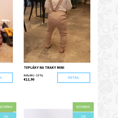
TEPLÁKY NA TRAKY MINI
€15,90
(–18 %)
IL
DETAIL
€12,90
NOVINKA
NOVINKA
Dostupnosť:
Objednané
TIP
TIP