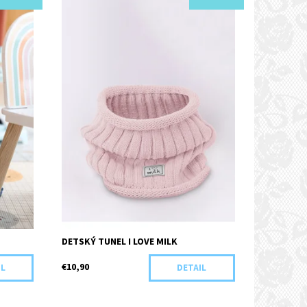
Kód:
I16-44359/SMO
DETSKÝ TUNEL I LOVE MILK
€10,90
IL
DETAIL