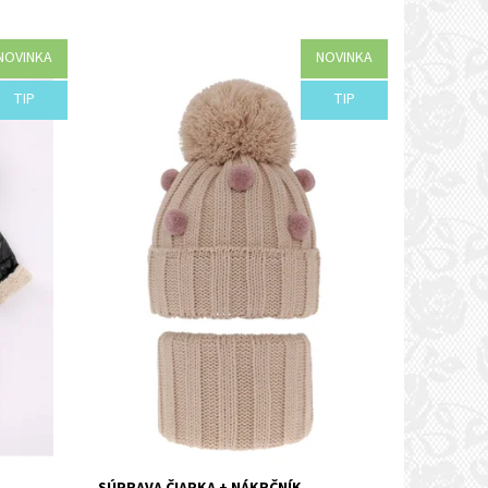
NOVINKA
NOVINKA
Dostupnosť:
Objednané
TIP
TIP
Kód:
I12-44344/SMO