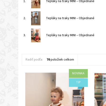
1.
Tepláky na traky MINI
–
Objednané
2.
Tepláky na traky MINI
–
Objednané
3.
Tepláky na traky MINI
–
Objednané
Radiť podľa:
70
položiek celkom
NOVINKA
Dostupnosť:
Objednané
Dostupn
TIP
Kód:
I38-44480/HNE3
Kód: