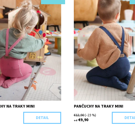
I18-44365/RUZ
Kód:
I17-44362/TMA
HY NA TRAKY MINI
PANČUCHY NA TRAKY MINI
€12,90
(–23 %)
DETAIL
DETA
€9,90
od