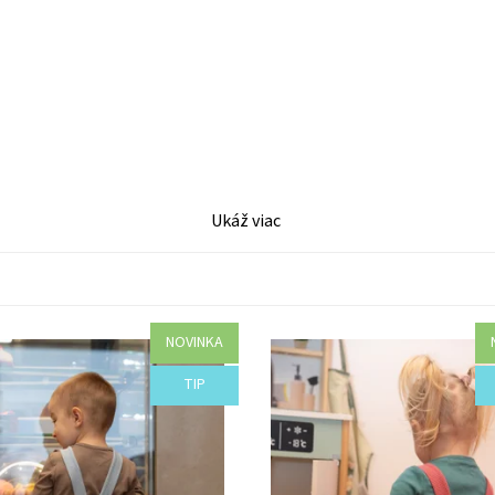
Ukáž viac
NOVINKA
osť:
Objednané
Dostupnosť:
Objednané
TIP
I38-44477/SVE3
Kód:
I38-44474/RUZ