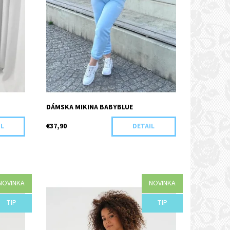
DÁMSKA MIKINA BABYBLUE
€37,90
IL
DETAIL
NOVINKA
NOVINKA
Dostupnosť:
Objednané
TIP
TIP
Kód:
G91-43939/XS