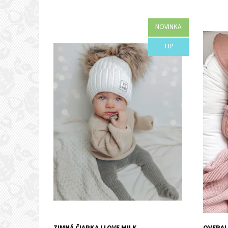
NOVINKA
Dostupnosť:
Objednané
Dostupn
TIP
Kód:
I15-44356/SMO
Kód: