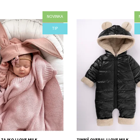
NOVINKA
osť:
Objednané
Dostupnosť:
Objednané
TIP
I14-44350/SMO
Kód:
I13-44347/HNE