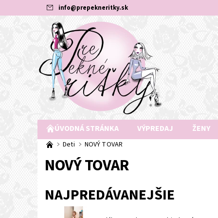
info
@
prepekneritky.sk
ÚVODNÁ STRÁNKA
VÝPREDAJ
ŽENY
Deti
NOVÝ TOVAR
NOVÝ TOVAR
NAJPREDÁVANEJŠIE