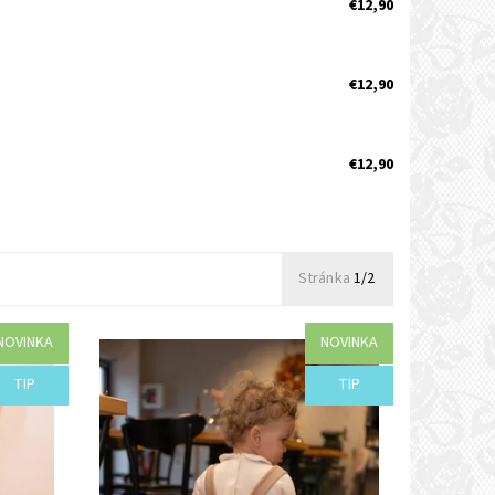
€12,90
€12,90
€12,90
Stránka
1/2
NOVINKA
NOVINKA
Dostupnosť:
Objednané
TIP
TIP
Kód:
I38-44468/BEZ2