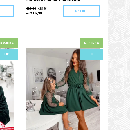
SÚPRAVA ČIAPKA + NÁKRČNÍK
€23,90
(–29 %)
IL
DETAIL
€16,90
od
NOVINKA
NOVINKA
Dostupnosť:
Objednané
TIP
TIP
Kód:
H33-44080/S/M3