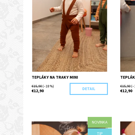
TEPLÁKY NA TRAKY MINI
TEPLÁK
€15,90
(–18 %)
€15,90
(–
DETAIL
€12,90
€12,90
NOVINKA
Dostupnosť:
Objednané
Dostupn
TIP