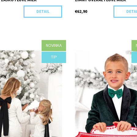
 ZAJKO I LOVE MILK
ZIMNÝ OVERAL I LOVE MILK
€62,90
DETAIL
DETA
NOVINKA
osť:
Objednané
Dostupnosť:
Objednané
TIP
H35-44086/S/M
Kód:
H34-44078