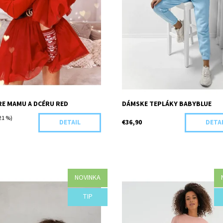
RE MAMU A DCÉRU RED
DÁMSKE TEPLÁKY BABYBLUE
21 %)
€36,90
DETAIL
DETA
NOVINKA
osť:
Objednané
Dostupnosť:
Objednané
TIP
G79-43972/74
Kód:
G92-43942/XS