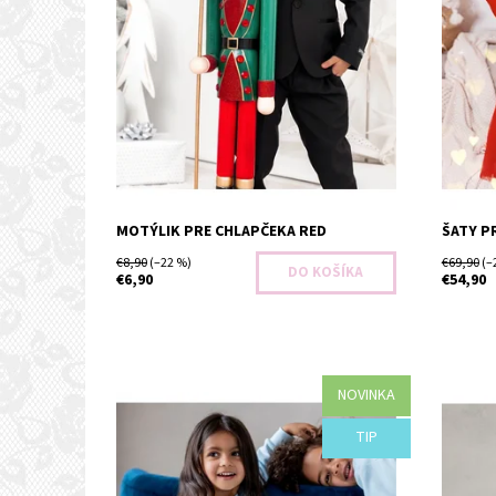
MOTÝLIK PRE CHLAPČEKA RED
ŠATY P
€8,90
(–22 %)
€69,90
(–
€6,90
€54,90
NOVINKA
Dostupnosť:
Objednané
Dostupn
TIP
Kód:
G80-43975/50
Kód: