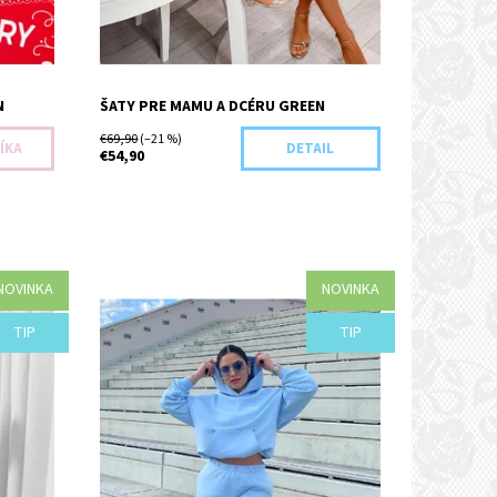
N
ŠATY PRE MAMU A DCÉRU GREEN
€69,90
(–21 %)
DETAIL
€54,90
NOVINKA
NOVINKA
Dostupnosť:
Objednané
TIP
TIP
Kód:
G81-43978/XS