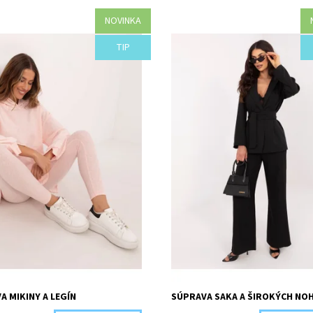
NOVINKA
osť:
Objednané
Dostupnosť:
Objednané
TIP
I48-44508/BEZ
Kód:
I44-44496/UNI
A MIKINY A LEGÍN
SÚPRAVA SAKA A ŠIROKÝCH NOH