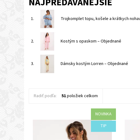
NAJPREDÁVANEJŠIE
1.
Trojkomplet topu, košele a krátkych noha
2.
Kostým s opaskom
–
Objednané
3.
Dámsky kostým Lorren
–
Objednané
Radiť podľa:
51
položiek celkom
NOVINKA
Dostupnosť:
Objednané
Dostupn
TIP
Kód:
I66-44574/B/S
Kód: