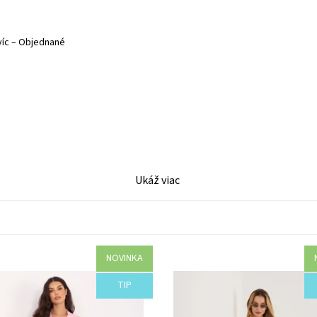
víc
–
Objednané
Ukáž viac
NOVINKA
osť:
Objednané
Dostupnosť:
Objednané
TIP
I57-44535/CIE
Kód:
I55-44529/ZLT