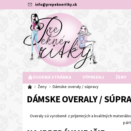
info
@
prepekneritky.sk
ÚVODNÁ STRÁNKA
VÝPREDAJ
ŽENY
Ženy
Dámske overaly / súpravy
DÁMSKE OVERALY / SÚPR
Overaly sú vyrobené z príjemných a kvalitných materiálov
párt