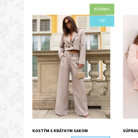
NOVINKA
Dostupnosť:
Objednané
Dostupn
TIP
Kód:
I50-44514/HNE
Kód:
KOSTÝM S KRÁTKYM SAKOM
SÚPRAV