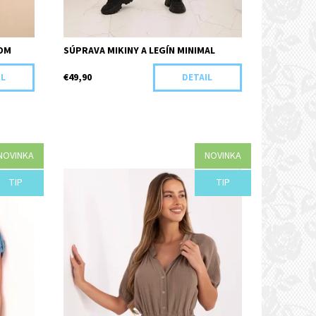
OM
SÚPRAVA MIKINY A LEGÍN MINIMAL
€49,90
IL
DETAIL
NOVINKA
NOVINKA
Dostupnosť:
Objednané
TIP
TIP
Kód:
G07-43591/HNE/UNI