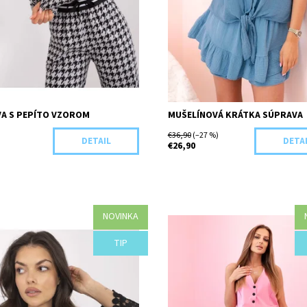
A S PEPÍTO VZOROM
MUŠELÍNOVÁ KRÁTKA SÚPRAVA
€36,90
(–27 %)
DETAIL
DETA
€26,90
NOVINKA
osť:
Objednané
Dostupnosť:
Objednané
TIP
F96-43537/CIE
Kód:
F84-43501/MOD