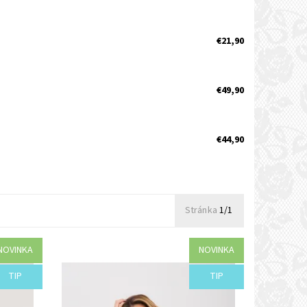
€21,90
€49,90
€44,90
Stránka
1/1
NOVINKA
NOVINKA
Dostupnosť:
Objednané
TIP
TIP
Kód:
I54-44526/ZEL