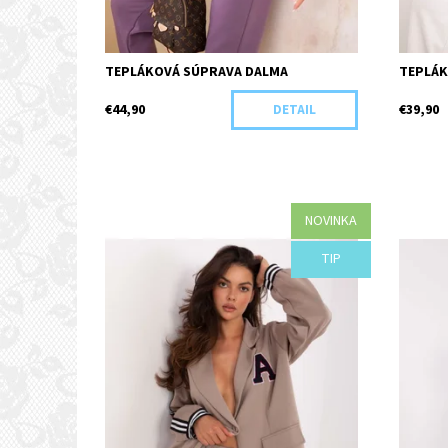
TEPLÁKOVÁ SÚPRAVA DALMA
TEPLÁK
€44,90
€39,90
DETAIL
NOVINKA
Dostupnosť:
Objednané
Dostupn
TIP
Kód:
H28-44065/CIE
Kód: