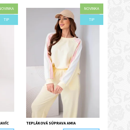
NOVINKA
NOVINKA
Dostupnosť:
Objednané
TIP
TIP
Kód:
I35-44459/ZLT
AVÍC
TEPLÁKOVÁ SÚPRAVA AMIA