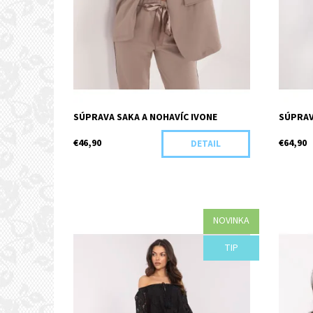
SÚPRAVA SAKA A NOHAVÍC IVONE
SÚPRAV
€46,90
€64,90
DETAIL
NOVINKA
Dostupnosť:
Objednané
Dostupn
TIP
Kód:
F97-43540/CIE
Kód: