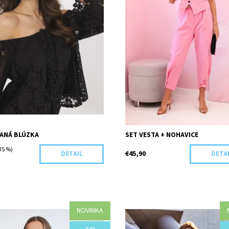
ANÁ BLÚZKA
SET VESTA + NOHAVICE
35 %)
€45,90
DETAIL
DETA
NOVINKA
osť:
Objednané
Dostupnosť:
Objednané