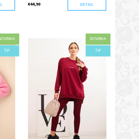
€44,90
IL
DETAIL
NOVINKA
NOVINKA
Dostupnosť:
Objednané
TIP
TIP
Kód:
H30-44071/UNI