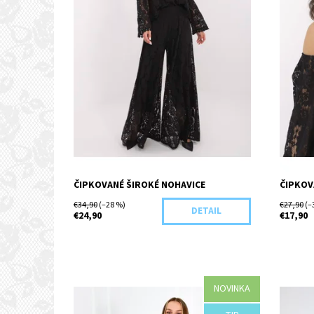
ČIPKOVANÉ ŠIROKÉ NOHAVICE
ČIPKOV
€34,90
(–28 %)
€27,90
(–
DETAIL
€24,90
€17,90
NOVINKA
Dostupnosť:
Objednané
Dostupn