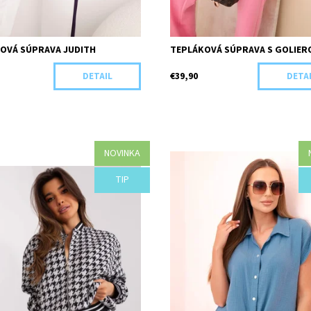
OVÁ SÚPRAVA JUDITH
TEPLÁKOVÁ SÚPRAVA S GOLIER
€39,90
DETAIL
DETA
NOVINKA
osť:
Objednané
Dostupnosť:
Objednané
TIP
H17-44032/S/M
Kód:
G02-43603/UNI/D