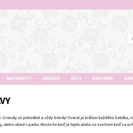
MATERNITY
HRAČKY
DETI
DOPLNKY
DAR
AVY
. Overaly sú pohodlné a vždy trendy! Overal je kráľom každého šatníka, vžd
y, alebo obed v parku. Noste ho keď je teplo alebo so svetrom keď sa och