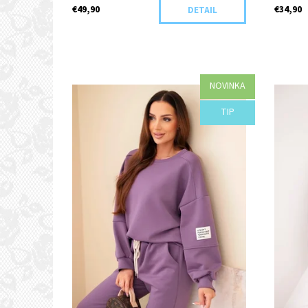
€49,90
€34,90
DETAIL
NOVINKA
Dostupnosť:
Objednané
Dostupn
TIP
Kód:
I29-44442/BIE
Kód: