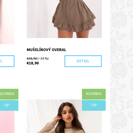
MUŠELÍNOVÝ OVERAL
€28,90
(–34 %)
IL
DETAIL
€18,90
NOVINKA
NOVINKA
Dostupnosť:
Objednané
TIP
TIP
Kód:
F76-43477/BEZ