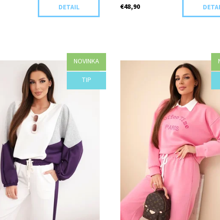
€48,90
DETAIL
DETA
NOVINKA
osť:
Objednané
Dostupnosť:
Objednané
TIP
I25-44430/RUZ
Kód:
I24-44427/SMO