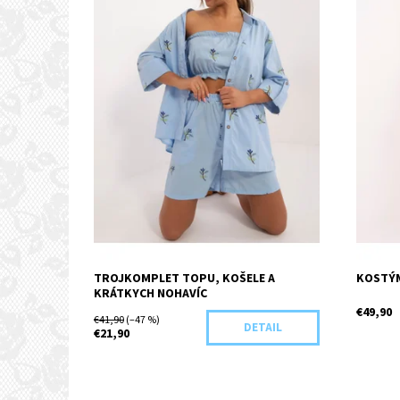
TROJKOMPLET TOPU, KOŠELE A
KOSTÝ
KRÁTKYCH NOHAVÍC
€49,90
€41,90
(–47 %)
DETAIL
€21,90