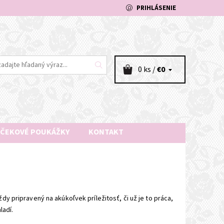
PRIHLÁSENIE
0 ks /
€0
ČEKOVÉ POUKÁŽKY
KONTAKT
y pripravený na akúkoľvek príležitosť, či už je to práca,
ladí.