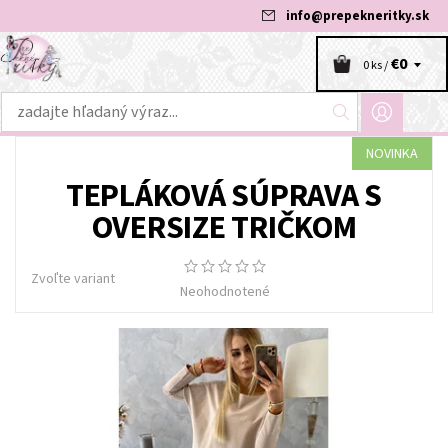
info
@
prepekneritky.sk
€0
0 ks /
NOVINKA
TEPLÁKOVÁ SÚPRAVA S
OVERSIZE TRIČKOM
Zvoľte variant
Neohodnotené