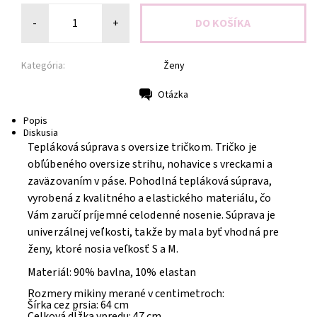
-
+
Kategória:
Ženy
Otázka
Tlač
Popis
Diskusia
Tepláková súprava s oversize tričkom. Tričko je
obľúbeného oversize strihu, nohavice s vreckami a
zaväzovaním v páse. Pohodlná tepláková súprava,
vyrobená z kvalitného a elastického materiálu, čo
Vám zaručí príjemné celodenné nosenie. Súprava je
univerzálnej veľkosti, takže by mala byť vhodná pre
ženy, ktoré nosia veľkosť S a M.
Materiál: 90% bavlna, 10% elastan
Rozmery mikiny merané v centimetroch:
Šírka cez prsia: 64 cm
Celková dĺžka vpredu: 47 cm