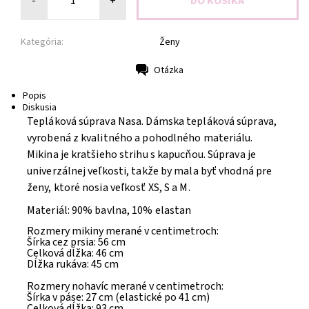
-
+
Kategória:
Ženy
Otázka
Tlač
Popis
Diskusia
Tepláková súprava Nasa. Dámska tepláková súprava,
vyrobená z kvalitného a pohodlného materiálu.
Mikina je kratšieho strihu s kapucňou. Súprava je
univerzálnej veľkosti, takže by mala byť vhodná pre
ženy, ktoré nosia veľkosť XS, S a M.
Materiál: 90% bavlna, 10% elastan
Rozmery mikiny merané v centimetroch:
Šírka cez prsia: 56 cm
Celková dĺžka: 46 cm
Dĺžka rukáva: 45 cm
Rozmery nohavíc merané v centimetroch:
Šírka v páse: 27 cm (elastické po 41 cm)
Celková dĺžka: 93 cm