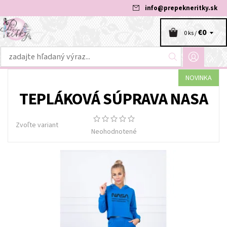
info
@
prepekneritky.sk
€0
0 ks /
NOVINKA
TEPLÁKOVÁ SÚPRAVA NASA
Zvoľte variant
Neohodnotené