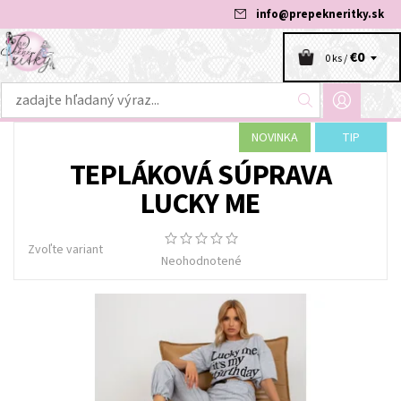
info
@
prepekneritky.sk
€0
0 ks /
NOVINKA
TIP
TEPLÁKOVÁ SÚPRAVA
LUCKY ME
Zvoľte variant
Neohodnotené