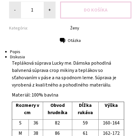
-
+
Kategória:
Ženy
Otázka
Tlač
Popis
Diskusia
Tepláková súprava Lucky me. Dámska pohodlná
balvnená súprava crop mikiny a teplákov so
sťahovaním v páse a na spodnom leme. Súprava je
vyrobená z kvalitného a pohodlného materiálu.
Materiál: 100% bavlna
Rozmery v
Obvod
Dĺžka
Výška
cm
hrudníka
rukáva
S
36
82
59
160-164
M
38
86
61
162-172