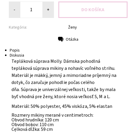
-
+
Kategória:
Ženy
Otázka
Tlač
Popis
Diskusia
Tepláková súprava Molly.
Dámska pohodlná
tepláková súprava mikiny a nohavíc voľného strihu.
Materiál je mäkký, jemný a mimoriadne príjemný na
dotyk, čo zaručuje pohodlie počas celého
dňa. Súprava je univerzálnej veľkosti, takže by mala
byť vhodná pre ženy, ktoré nosia veľkosť S, M a L.
Materiál: 50% polyester, 45% viskóza, 5% elastan
Rozmery mikiny merané v centimetroch:
Obvod hrudníka: 120 cm
Obvod bokov: 110 cm
Celková dĺžka: 59 cm