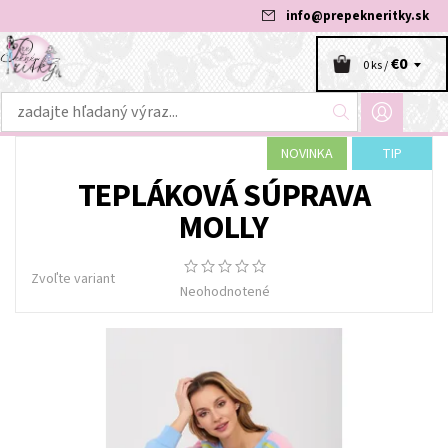
info
@
prepekneritky.sk
€0
0 ks /
NOVINKA
TIP
TEPLÁKOVÁ SÚPRAVA
MOLLY
Zvoľte variant
Neohodnotené