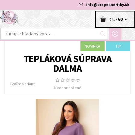
info
@
prepekneritky.sk
€0
0 ks /
NOVINKA
TIP
TEPLÁKOVÁ SÚPRAVA
DALMA
Zvoľte variant
Neohodnotené