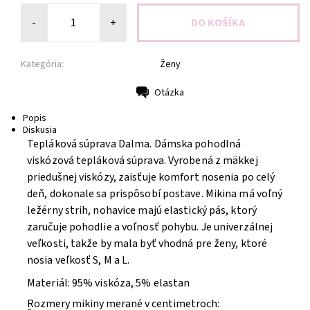
-
+
Kategória:
Ženy
Otázka
Tlač
Popis
Diskusia
Tepláková súprava Dalma.
Dámska pohodlná
viskózová tepláková súprava. Vyrobená z mäkkej
priedušnej viskózy, zaisťuje komfort nosenia po celý
deň, dokonale sa prispôsobí postave. Mikina má voľný
ležérny strih, nohavice majú elastický pás, ktorý
zaručuje pohodlie a voľnosť pohybu. Je univerzálnej
veľkosti, takže by mala byť vhodná pre ženy, ktoré
nosia veľkosť S, M a L.
Materiál: 95% viskóza, 5% elastan
Rozmery mikiny merané v centimetroch: