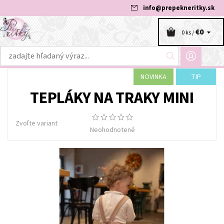
info
@
prepekneritky.sk
€0
0 ks /
NOVINKA
TIP
TEPLÁKY NA TRAKY MINI
Zvoľte variant
Neohodnotené