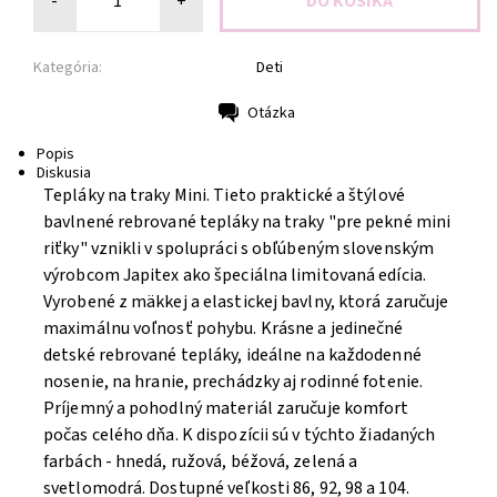
-
+
Kategória:
Deti
Otázka
Tlač
Popis
Diskusia
Tepláky na traky Mini. Tieto praktické a štýlové
bavlnené rebrované tepláky na traky "pre pekné mini
riťky" vznikli v spolupráci s obľúbeným slovenským
výrobcom Japitex ako špeciálna limitovaná edícia.
Vyrobené z mäkkej a elastickej bavlny, ktorá zaručuje
maximálnu voľnosť pohybu. Krásne a jedinečné
detské rebrované tepláky, ideálne na každodenné
nosenie, na
hranie, prechádzky aj rodinné fotenie
.
Príjemný a pohodlný materiál zaručuje komfort
počas celého dňa. K dispozícii sú v týchto žiadaných
farbách - hnedá, ružová, béžová, zelená a
svetlomodrá. Dostupné veľkosti 86, 92, 98 a 104.