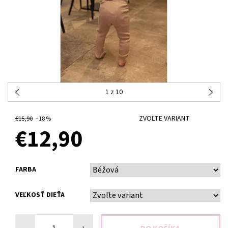
1
z 10
ZVOĽTE VARIANT
€15,90
–18 %
€12,90
FARBA
VEĽKOSŤ DIEŤA