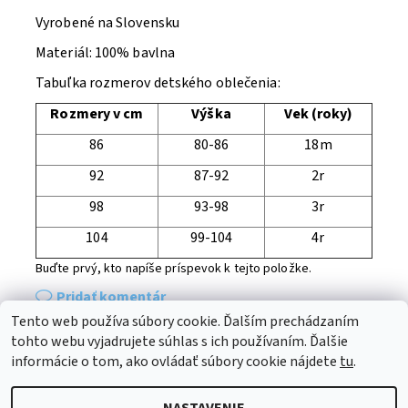
Vyrobené na Slovensku
Materiál: 100% bavlna
Tabuľka rozmerov detského oblečenia:
Rozmery v cm
Výška
Vek (roky)
86
80-86
18m
92
87-92
2r
98
93-98
3r
104
99-104
4r
Buďte prvý, kto napíše príspevok k tejto položke.
Pridať komentár
Tento web používa súbory cookie. Ďalším prechádzaním
tohto webu vyjadrujete súhlas s ich používaním. Ďalšie
Médiá
informácie o tom, ako ovládať súbory cookie nájdete
tu
.