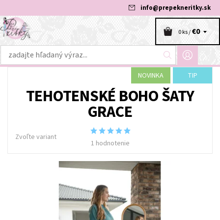
info
@
prepekneritky.sk
€0
0 ks /
NOVINKA
TIP
TEHOTENSKÉ BOHO ŠATY
GRACE
Zvoľte variant
1 hodnotenie