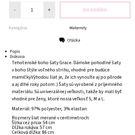
-
+
Kategória:
Maternity
Otázka
Tlač
Popis
Diskusia
Tehotenské boho šaty Grace.
Dámske pohodlné šaty
v boho štýle voľného strihu, vhodné pre budúce
mamičky.
Výhodou šiat je, že ich vynosíte aj po pôrode
a aj dlhé roky potom :)
Šaty sú vyrobené z príjemného
materiálu. Sú univerzálnej veľkosti, takže by mali byť
vhodné pre ženy, ktoré nosia veľkosť S, M a L.
Materiál: 97% polyester, 3% elastan
Rozmery šiat merané v centimetroch:
Šírka cez prsia: 54 cm
Dĺžka rukáva: 57 cm
Celková dĺžka: 86 cm