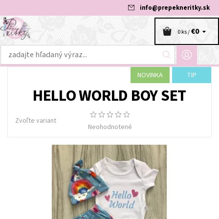
info
@
prepekneritky.sk
€0
0 ks /
NOVINKA
TIP
HELLO WORLD BOY SET
Zvoľte variant
Neohodnotené