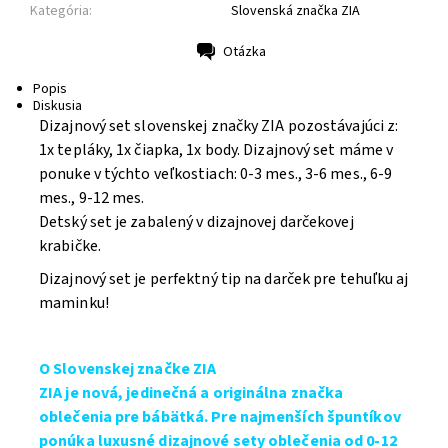
Kategória:
Slovenská značka ZIA
Otázka
Tlač
Popis
Diskusia
Dizajnový set slovenskej značky ZIA pozostávajúci z:
1x tepláky, 1x čiapka, 1x body. Dizajnový set máme v
ponuke v týchto veľkostiach: 0-3 mes., 3-6 mes., 6-9
mes., 9-12 mes.
Detský set je zabalený v dizajnovej darčekovej
krabičke.
Dizajnový set je perfektný tip na darček pre tehuľku aj
maminku!
O Slovenskej značke ZIA
ZIA je nová, jedinečná a originálna značka
oblečenia pre bábätká. Pre najmenších špuntíkov
ponúka luxusné dizajnové sety oblečenia od 0-12