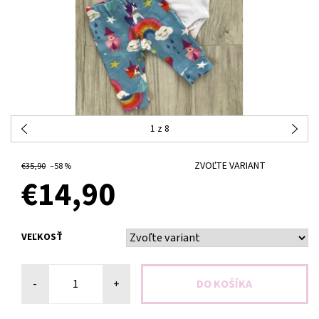
1
z 8
ZVOĽTE VARIANT
€35,90
–58 %
€14,90
VEĽKOSŤ
-
+