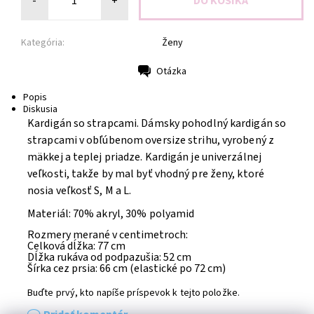
-
+
Kategória:
Ženy
Otázka
Tlač
Popis
Diskusia
Kardigán so strapcami. Dámsky pohodlný kardigán so
strapcami v obľúbenom oversize strihu, vyrobený z
mäkkej a teplej priadze. Kardigán je univerzálnej
veľkosti, takže by mal byť vhodný pre ženy, ktoré
nosia veľkosť S, M a L.
Materiál: 70% akryl, 30% polyamid
Rozmery merané v centimetroch:
Celková dĺžka: 77 cm
Dĺžka rukáva od podpazušia: 52 cm
Šírka cez prsia: 66 cm (elastické po 72 cm)
Buďte prvý, kto napíše príspevok k tejto položke.