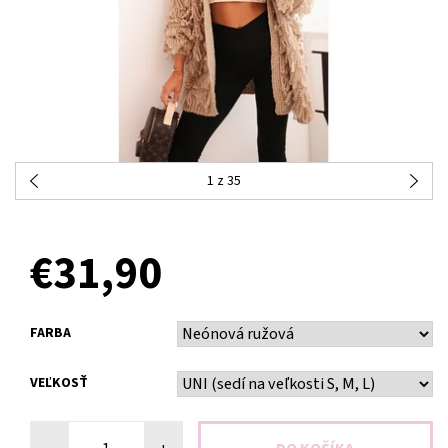
1
z 35
OBJEDNANÉ
€31,90
FARBA
VEĽKOSŤ