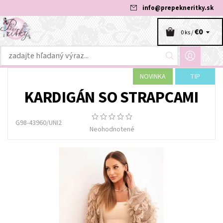
info
@
prepekneritky.sk
€0
0 ks /
NOVINKA
TIP
KARDIGÁN SO STRAPCAMI
G98-43960/UNI2
Neohodnotené