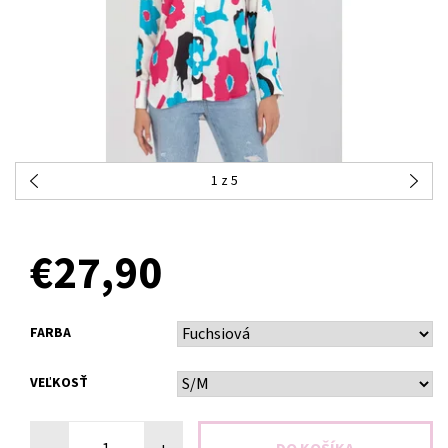
1
z 5
OBJEDNANÉ
€27,90
FARBA
VEĽKOSŤ