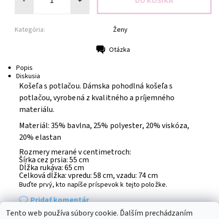
-
+
Kategória:
Ženy
Otázka
Tlač
Popis
Diskusia
Košeľa s potlačou.
Dámska pohodlná košeľa s
potlačou, vyrobená z kvalitného a príjemného
materiálu.
Materiál: 35% bavlna, 25% polyester, 20% viskóza,
20% elastan
Rozmery merané v centimetroch:
Šírka cez prsia: 55 cm
Dĺžka rukáva: 65 cm
Celková dĺžka: vpredu: 58 cm, vzadu: 74 cm
Buďte prvý, kto napíše príspevok k tejto položke.
Pridať komentár
Tento web používa súbory cookie. Ďalším prechádzaním