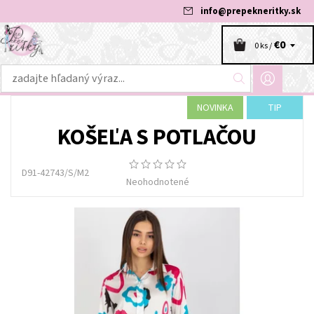
info
@
prepekneritky.sk
€0
0 ks /
NOVINKA
TIP
KOŠEĽA S POTLAČOU
D91-42743/S/M2
Neohodnotené