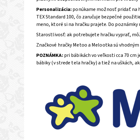
Personalizácia:
ponúkame možnosť pridať na hr
TEX Standard 100, čo zaručuje bezpečné použiti
meno, ktoré si na hračku prajete. Do poznámky na
Starostlivosť: ak potrebujete hračku vyprať, m
Značkové hračky Metoo a Melootka sú vhodným 
POZNÁMKA:
pri bábikách vo veľkosti cca 70 cm j
bábiky (v strede tela hračky) a tiež na uškách, ak