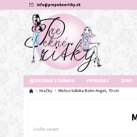
info
@
prepekneritky.sk
ÚVODNÁ STRÁNKA
VÝPREDAJ
ŽENY
Hračky
Metoo bábika Boho Angel, 70 cm
M
Zvoľte variant