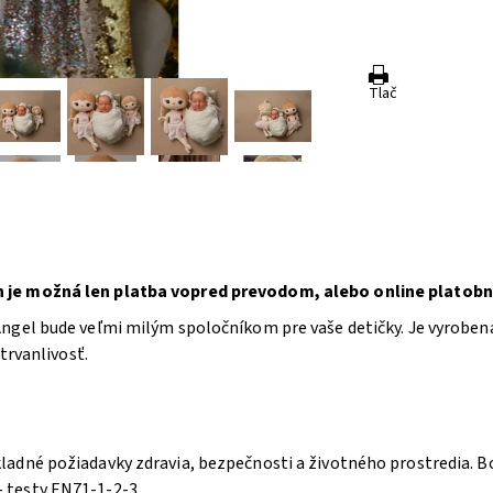
Tlač
 je možná len platba vopred prevodom, alebo online platobn
ngel bude veľmi milým spoločníkom pre vaše detičky. Je vyrobe
trvanlivosť.
adné požiadavky zdravia, bezpečnosti a životného prostredia. Bol
 testy EN71-1-2-3.