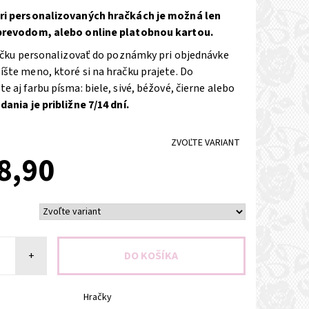
ri personalizovaných hračkách je možná len
prevodom, alebo online platobnou kartou.
račku personalizovať do poznámky pri objednávke
šte meno, ktoré si na hračku prajete. Do
 aj farbu písma: biele, sivé, béžové, čierne alebo
ania je približne 7/14 dní.
ZVOĽTE VARIANT
8,90
+
Hračky