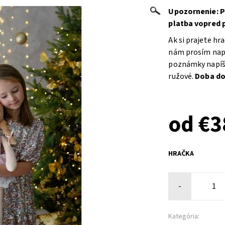
Upozornenie: P
platba vopred 
Ak si prajete h
nám prosím napí
poznámky napíšte
ružové.
Doba dod
od €3
HRAČKA
-
Kategória: