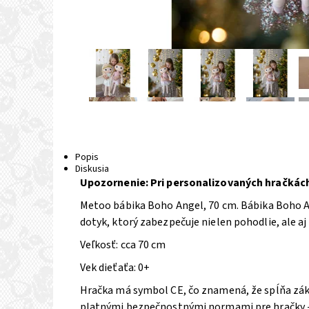
Popis
Diskusia
Upozornenie: Pri personalizovaných hračkách
Metoo bábika Boho Angel, 70 cm. B
ábika Boho A
dotyk, ktorý zabezpečuje nielen pohodlie, ale aj 
Veľkosť: cca 70 cm
Vek dieťaťa: 0+
Hračka má symbol CE, čo znamená, že spĺňa zákl
platnými bezpečnostnými normami pre hračky -