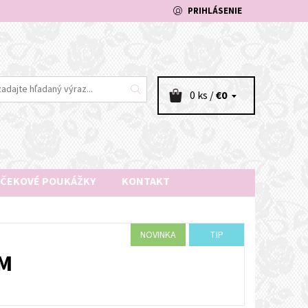
PRIHLÁSENIE
0 ks /
€0
ČEKOVÉ POUKÁŽKY
KONTAKT
NOVINKA
TIP
CM