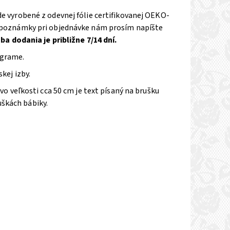
vyrobené z odevnej fólie certifikovanej OEKO-
do poznámky pri objednávke nám prosím napíšte
ba dodania je približne 7/14 dní.
ograme.
ej izby.
 vo veľkosti cca 50 cm je text písaný na brušku
 uškách bábiky.