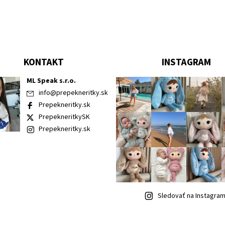
KONTAKT
INSTAGRAM
ML Speak s.r.o.
info
@
prepekneritky.sk
Prepekneritky.sk
PrepekneritkySK
Prepekneritky.sk
Sledovať na Instagra