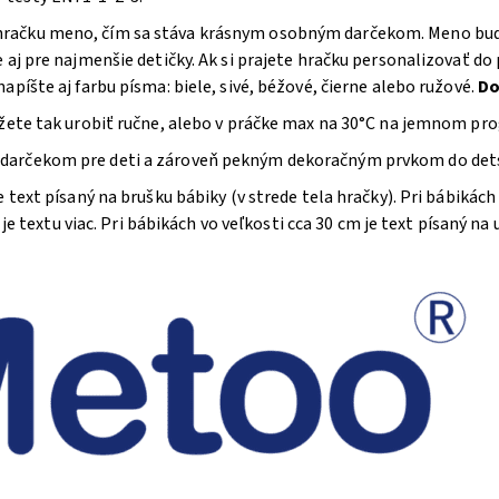
ačku meno, čím sa stáva krásnym osobným darčekom. Meno bude 
e aj pre najmenšie detičky. Ak si prajete hračku personalizovať 
píšte aj farbu písma: biele, sivé, béžové, čierne alebo ružové.
Do
ôžete tak urobiť ručne, alebo v práčke max na 30°C na jemnom pr
darčekom pre deti a zároveň pekným dekoračným prvkom do detsk
e text písaný na brušku bábiky (v strede tela hračky). Pri bábikách
 je textu viac. Pri bábikách vo veľkosti cca 30 cm je text písaný na