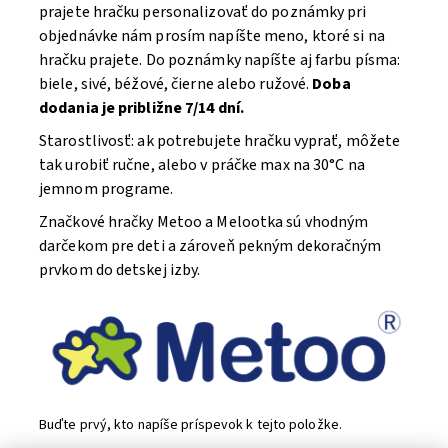
prajete hračku personalizovať do poznámky pri
objednávke nám prosím napíšte meno, ktoré si na
hračku prajete. Do poznámky napíšte aj farbu písma:
biele, sivé, béžové, čierne alebo ružové.
Doba
dodania je približne 7/14 dní.
Starostlivosť: ak potrebujete hračku vyprať, môžete
tak urobiť ručne, alebo v práčke max na 30°C na
jemnom programe.
Značkové hračky Metoo a Melootka sú vhodným
darčekom pre deti a zároveň pekným dekoračným
prvkom do detskej izby.
Buďte prvý, kto napíše príspevok k tejto položke.