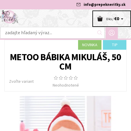
info
@
prepekneritky.sk
€0
0 ks /
NOVINKA
TIP
METOO BÁBIKA MIKULÁŠ, 50
CM
Zvoľte variant
Neohodnotené