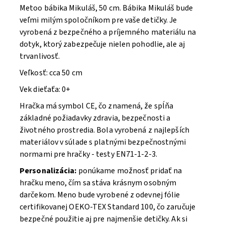
Metoo bábika Mikuláš, 50 cm. B
ábika Mikuláš bude
veľmi milým spoločníkom pre vaše detičky. Je
vyrobená z bezpečného a príjemného materiálu na
dotyk, ktorý zabezpečuje nielen pohodlie, ale aj
trvanlivosť.
Veľkosť: cca 50 cm
Vek dieťaťa: 0+
Hračka má symbol CE, čo znamená, že spĺňa
základné požiadavky zdravia, bezpečnosti a
životného prostredia. Bola vyrobená z najlepších
materiálov v súlade s platnými bezpečnostnými
normami pre hračky - testy EN71-1-2-3.
Personalizácia:
ponúkame možnosť pridať na
hračku meno, čím sa stáva krásnym osobným
darčekom. Meno bude vyrobené z odevnej fólie
certifikovanej OEKO-TEX Standard 100, čo zaručuje
bezpečné použitie aj pre najmenšie detičky. Ak si