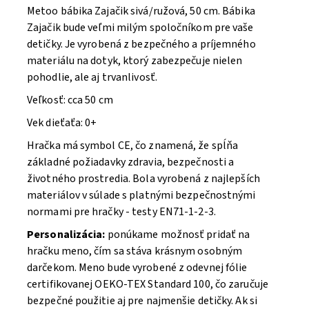
Metoo bábika Zajačik sivá/ružová, 50 cm. B
ábika
Zajačik bude veľmi milým spoločníkom pre vaše
detičky. Je vyrobená z bezpečného a príjemného
materiálu na dotyk, ktorý zabezpečuje nielen
pohodlie, ale aj trvanlivosť.
Veľkosť: cca 50 cm
Vek dieťaťa: 0+
Hračka má symbol CE, čo znamená, že spĺňa
základné požiadavky zdravia, bezpečnosti a
životného prostredia. Bola vyrobená z najlepších
materiálov v súlade s platnými bezpečnostnými
normami pre hračky - testy EN71-1-2-3.
Personalizácia:
ponúkame možnosť pridať na
hračku meno, čím sa stáva krásnym osobným
darčekom. Meno bude vyrobené z odevnej fólie
certifikovanej OEKO-TEX Standard 100, čo zaručuje
bezpečné použitie aj pre najmenšie detičky. Ak si