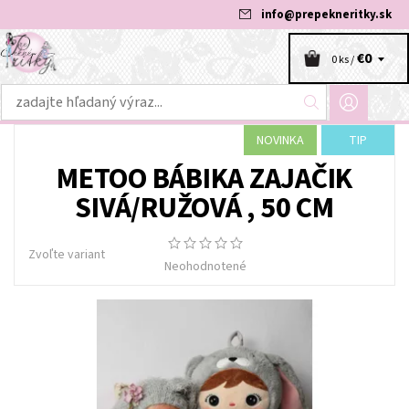
info
@
prepekneritky.sk
€0
0 ks /
NOVINKA
TIP
METOO BÁBIKA ZAJAČIK
SIVÁ/RUŽOVÁ , 50 CM
Zvoľte variant
Neohodnotené