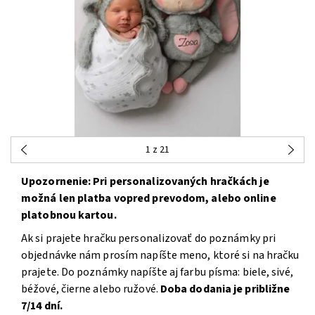
1
z 21
Upozornenie: Pri personalizovaných hračkách je
možná len platba vopred prevodom, alebo online
platobnou kartou.
Ak si prajete hračku personalizovať do poznámky pri
objednávke nám prosím napíšte meno, ktoré si na hračku
prajete. Do poznámky napíšte aj farbu písma: biele, sivé,
béžové, čierne alebo ružové.
Doba dodania je približne
7/14 dní.