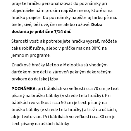
prajete hračku personalizovať do poznámky pri
objednávke nám prosím napíšte meno, ktoré si na
hračku prajete. Do poznámky napíšte aj farbu písma:
biele, sivé, béžové, čierne alebo ružové.
Doba
dodania je približne 7/14 dní.
Starostlivosť: ak potrebujete hračku vyprať, môžete
tak urobiť ručne, alebo v práčke max na 30°C na
jemnom programe.
Značkové hračky Metoo a Melootka sú vhodným
darčekom pre deti a zároveň pekným dekoračným
prvkom do detskej izby.
POZNÁMKA:
pri bábikách vo veľkosti cca 70 cm je text
písaný na brušku bábiky (v strede tela hračky). Pri
bábikách vo veľkosti cca 50 cm je text písaný na
brušku bábiky (v strede tela hračky) a tiež na uškách,
ak je textu viac. Pri bábikách vo veľkosti cca 30 cm je
text písaný na uškách bábiky.