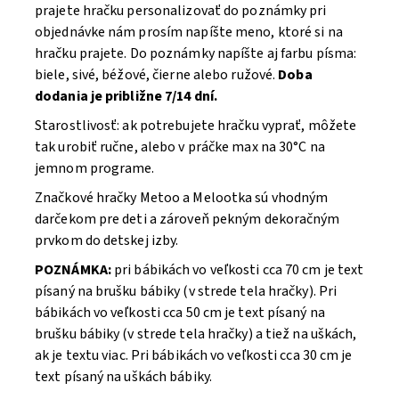
prajete hračku personalizovať do poznámky pri
objednávke nám prosím napíšte meno, ktoré si na
hračku prajete. Do poznámky napíšte aj farbu písma:
biele, sivé, béžové, čierne alebo ružové.
Doba
dodania je približne 7/14 dní.
Starostlivosť: ak potrebujete hračku vyprať, môžete
tak urobiť ručne, alebo v práčke max na 30°C na
jemnom programe.
Značkové hračky Metoo a Melootka sú vhodným
darčekom pre deti a zároveň pekným dekoračným
prvkom do detskej izby.
POZNÁMKA:
pri bábikách vo veľkosti cca 70 cm je text
písaný na brušku bábiky (v strede tela hračky). Pri
bábikách vo veľkosti cca 50 cm je text písaný na
brušku bábiky (v strede tela hračky) a tiež na uškách,
ak je textu viac. Pri bábikách vo veľkosti cca 30 cm je
text písaný na uškách bábiky.