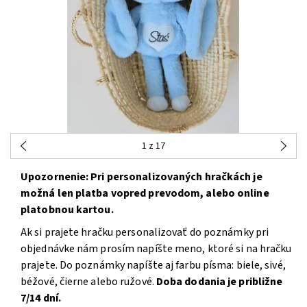
1
z 17
Upozornenie: Pri personalizovaných hračkách je
možná len platba vopred prevodom, alebo online
platobnou kartou.
Ak si prajete hračku personalizovať do poznámky pri
objednávke nám prosím napíšte meno, ktoré si na hračku
prajete. Do poznámky napíšte aj farbu písma: biele, sivé,
béžové, čierne alebo ružové.
Doba dodania je približne
7/14 dní.