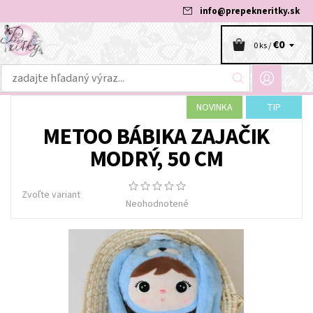
info
@
prepekneritky.sk
€0
0 ks /
NOVINKA
TIP
METOO BÁBIKA ZAJAČIK
MODRÝ, 50 CM
Zvoľte variant
Neohodnotené