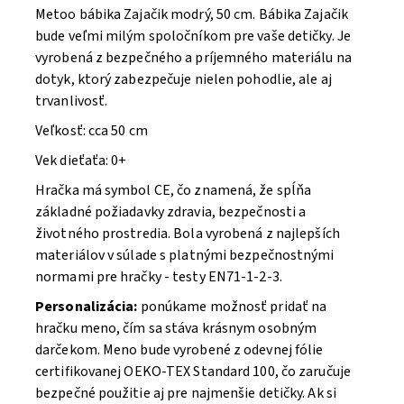
Metoo bábika Zajačik modrý, 50 cm. B
ábika Zajačik
bude veľmi milým spoločníkom pre vaše detičky. Je
vyrobená z bezpečného a príjemného materiálu na
dotyk, ktorý zabezpečuje nielen pohodlie, ale aj
trvanlivosť.
Veľkosť: cca 50 cm
Vek dieťaťa: 0+
Hračka má symbol CE, čo znamená, že spĺňa
základné požiadavky zdravia, bezpečnosti a
životného prostredia. Bola vyrobená z najlepších
materiálov v súlade s platnými bezpečnostnými
normami pre hračky - testy EN71-1-2-3.
Personalizácia:
ponúkame možnosť pridať na
hračku meno, čím sa stáva krásnym osobným
darčekom. Meno bude vyrobené z odevnej fólie
certifikovanej OEKO-TEX Standard 100, čo zaručuje
bezpečné použitie aj pre najmenšie detičky. Ak si