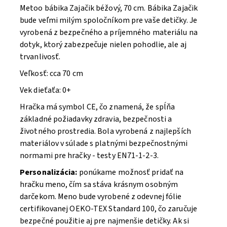
Metoo bábika Zajačik béžový, 70 cm. B
ábika Zajačik
bude veľmi milým spoločníkom pre vaše detičky. Je
vyrobená z bezpečného a príjemného materiálu na
dotyk, ktorý zabezpečuje nielen pohodlie, ale aj
trvanlivosť.
Veľkosť: cca 70 cm
Vek dieťaťa: 0+
Hračka má symbol CE, čo znamená, že spĺňa
základné požiadavky zdravia, bezpečnosti a
životného prostredia. Bola vyrobená z najlepších
materiálov v súlade s platnými bezpečnostnými
normami pre hračky - testy EN71-1-2-3.
Personalizácia:
ponúkame možnosť pridať na
hračku meno, čím sa stáva krásnym osobným
darčekom. Meno bude vyrobené z odevnej fólie
certifikovanej OEKO-TEX Standard 100, čo zaručuje
bezpečné použitie aj pre najmenšie detičky. Ak si