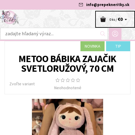
info
@
prepekneritky.sk
€0
0 ks /
NOVINKA
TIP
METOO BÁBIKA ZAJAČIK
SVETLORUŽOVÝ, 70 CM
Zvoľte variant
Neohodnotené