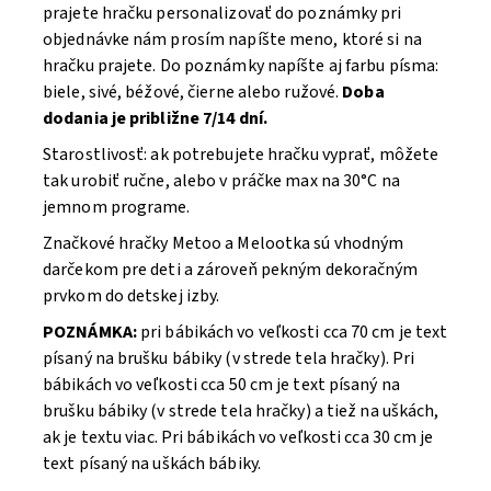
prajete hračku personalizovať do poznámky pri
objednávke nám prosím napíšte meno, ktoré si na
hračku prajete. Do poznámky napíšte aj farbu písma:
biele, sivé, béžové, čierne alebo ružové.
Doba
dodania je približne 7/14 dní.
Starostlivosť: ak potrebujete hračku vyprať, môžete
tak urobiť ručne, alebo v práčke max na 30°C na
jemnom programe.
Značkové hračky Metoo a Melootka sú vhodným
darčekom pre deti a zároveň pekným dekoračným
prvkom do detskej izby.
POZNÁMKA:
pri bábikách vo veľkosti cca 70 cm je text
písaný na brušku bábiky (v strede tela hračky). Pri
bábikách vo veľkosti cca 50 cm je text písaný na
brušku bábiky (v strede tela hračky) a tiež na uškách,
ak je textu viac. Pri bábikách vo veľkosti cca 30 cm je
text písaný na uškách bábiky.