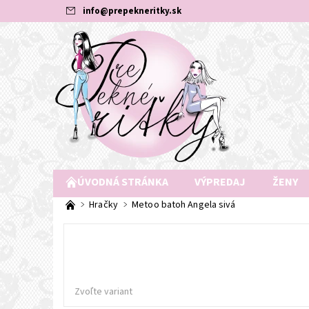
info
@
prepekneritky.sk
ÚVODNÁ STRÁNKA
VÝPREDAJ
ŽENY
Hračky
Metoo batoh Angela sivá
Zvoľte variant