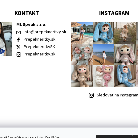
KONTAKT
INSTAGRAM
ML Speak s.r.o.
info
@
prepekneritky.sk
Prepekneritky.sk
PrepekneritkySK
Prepekneritky.sk
Sledovať na Instagra