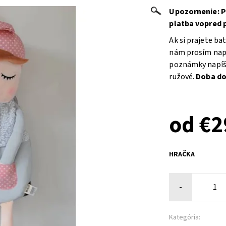
Upozornenie: P
platba vopred 
Ak si prajete b
nám prosím napí
poznámky napíšte
ružové.
Doba dod
od €2
HRAČKA
-
Kategória: