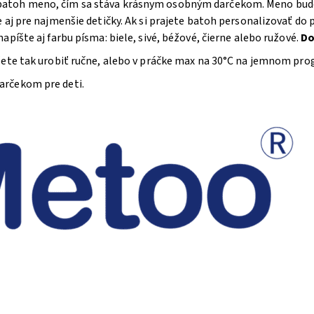
toh meno, čím sa stáva krásnym osobným darčekom. Meno bude v
e aj pre najmenšie detičky. Ak si prajete batoh personalizovať 
píšte aj farbu písma: biele, sivé, béžové, čierne alebo ružové.
Do
žete tak urobiť ručne, alebo v práčke max na 30°C na jemnom pr
arčekom pre deti.