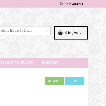
PRIHLÁSENIE
0 ks /
€0
ČEKOVÉ POUKÁŽKY
KONTAKT
NOVINKA
TIP