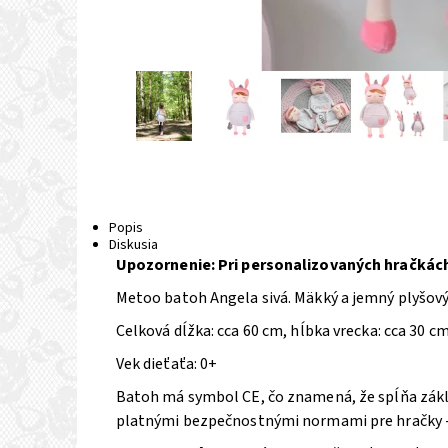
Popis
Diskusia
Upozornenie: Pri personalizovaných hračkách
Metoo batoh Angela sivá. Mäkký a jemný plyšový 
Celková dĺžka: cca 60 cm,
hĺbka vrecka: cca 30 c
Vek dieťaťa: 0+
Batoh má symbol CE, čo znamená, že spĺňa zákla
platnými bezpečnostnými normami pre hračky -