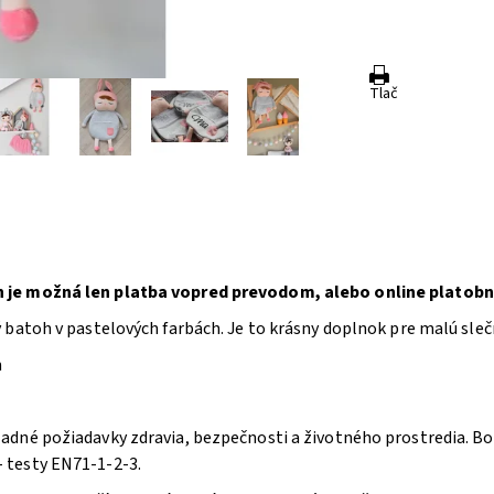
Tlač
 je možná len platba vopred prevodom, alebo online platobn
batoh v pastelových farbách. Je to krásny doplnok pre malú sleč
m
dné požiadavky zdravia, bezpečnosti a životného prostredia. Bol 
 testy EN71-1-2-3.