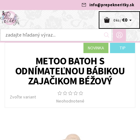
info
@
prepekneritky.sk
€0
0 ks /
NOVINKA
TIP
METOO BATOH S
ODNÍMATEĽNOU BÁBIKOU
ZAJAČIKOM BÉŽOVÝ
Zvoľte variant
Neohodnotené