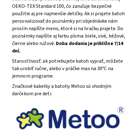
OEKO-TEX Standard 100, čo zaručuje bezpečné
použitie aj pre najmenšie detičky. Ak si prajete batoh
personalizovať do poznámky pri objednávke nám
prosím napíšte meno, ktoré si na hračku prajete. Do
poznámky napíšte aj farbu písma: biele, sivé, béžové,
čierne alebo ružové.
Doba dodania je približne 7/14
dní.
Starostlivosť: ak potrebujete batoh vyprať, môžete
tak urobiť ručne, alebo v práčke max na 30°C na
jemnom programe.
Značkové kabelky a batohy Metoo sú vhodným
darčekom pre deti.