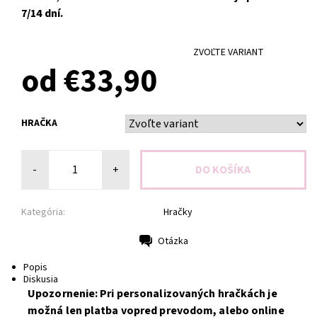
7/14 dní.
ZVOĽTE VARIANT
od €33,90
HRAČKA
-
+
Kategória:
Hračky
Otázka
Tlač
Popis
Diskusia
Upozornenie: Pri personalizovaných hračkách je
možná len platba vopred prevodom, alebo online