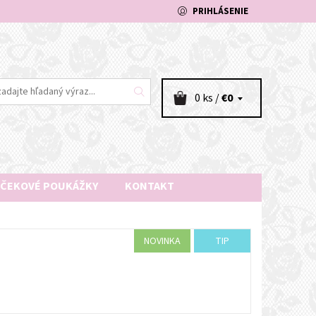
PRIHLÁSENIE
0 ks /
€0
ČEKOVÉ POUKÁŽKY
KONTAKT
NOVINKA
TIP