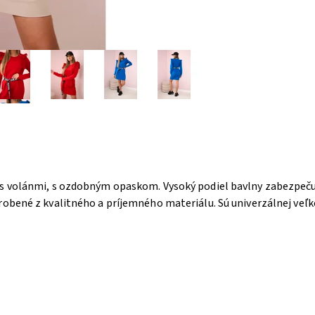
 volánmi, s ozdobným opaskom. Vysoký podiel bavlny zabezpečuje
robené z kvalitného a príjemného materiálu. Sú univerzálnej veľko