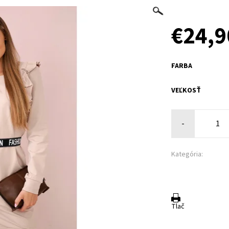
€24,9
FARBA
VEĽKOSŤ
-
Kategória:
Tlač