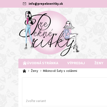
info
@
prepekneritky.sk
ÚVODNÁ STRÁNKA
VÝPREDAJ
ŽENY
Ženy
Mikinové šaty s volánmi
Zvoľte variant