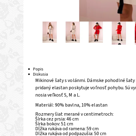
Popis
Diskusia
Mikinové šaty s volánmi.
Dámske pohodlné šaty s
pridaný elastan poskytuje voľnosť pohybu. Sú vy
nosia veľkosť S, M a L.
Materiál: 90% bavlna, 10% elastan
Rozmery šiat merané v centimetroch:
Šírka cez prsia: 46 cm
Šírka bokov: 51 cm
Dĺžka rukáva od ramena: 59 cm
Dĺžka rukáva od podpazušia: 50 cm