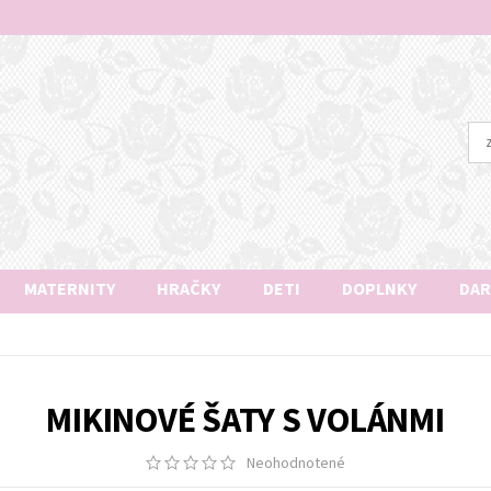
MATERNITY
HRAČKY
DETI
DOPLNKY
DAR
MIKINOVÉ ŠATY S VOLÁNMI
Neohodnotené