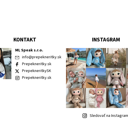
KONTAKT
INSTAGRAM
ML Speak s.r.o.
info
@
prepekneritky.sk
Prepekneritky.sk
PrepekneritkySK
Prepekneritky.sk
Sledovať na Instagra