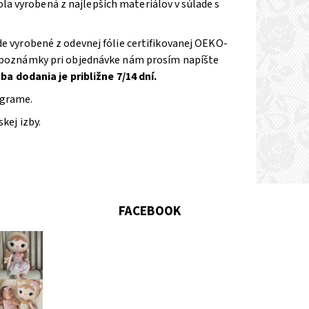
a vyrobená z najlepších materiálov v súlade s
vyrobené z odevnej fólie certifikovanej OEKO-
do poznámky pri objednávke nám prosím napíšte
ba dodania je približne 7/14 dní.
ograme.
ej izby.
FACEBOOK