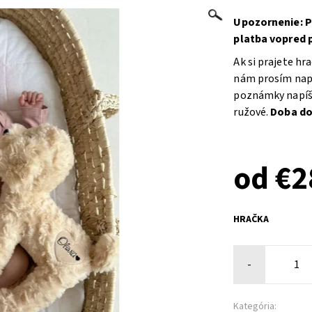
Upozornenie: P
platba vopred 
Ak si prajete h
nám prosím napí
poznámky napíšte
ružové.
Doba dod
od €2
HRAČKA
-
Kategória: