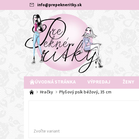
info
@
prepekneritky.sk
ÚVODNÁ STRÁNKA
VÝPREDAJ
ŽENY
Hračky
Plyšový psík béžový, 35 cm
Zvoľte variant