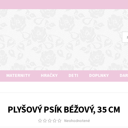
MATERNITY
HRAČKY
DETI
DOPLNKY
DAR
PLYŠOVÝ PSÍK BÉŽOVÝ, 35 CM
Neohodnotené