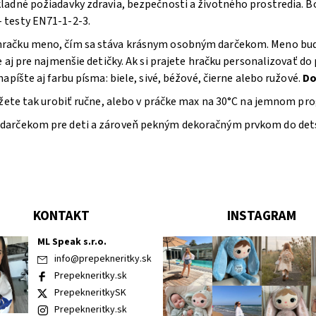
adné požiadavky zdravia, bezpečnosti a životného prostredia. Bol
 testy EN71-1-2-3.
ačku meno, čím sa stáva krásnym osobným darčekom. Meno bude 
e aj pre najmenšie detičky. Ak si prajete hračku personalizovať 
píšte aj farbu písma: biele, sivé, béžové, čierne alebo ružové.
Do
ôžete tak urobiť ručne, alebo v práčke max na 30°C na jemnom pr
darčekom pre deti a zároveň pekným dekoračným prvkom do detsk
KONTAKT
INSTAGRAM
ML Speak s.r.o.
info
@
prepekneritky.sk
Prepekneritky.sk
PrepekneritkySK
Prepekneritky.sk