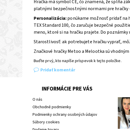
Hračka má symbol CE, čo znamená, že spĺňa zákl
platnými bezpečnostnými normami pre hračky -
Personalizácia:
ponúkame možnosť pridať na hr
TEX Standard 100, čo zaručuje bezpečné použiti
meno, ktoré si na hračku prajete. Do poznámky na
Starostlivosť: ak potrebujete hračku vyprať, m
Značkové hračky Metoo a Melootka sú vhodným 
Buďte prvý, kto napíše príspevok k tejto položke.
Pridať komentár
INFORMÁCIE PRE VÁS
O nás
Obchodné podmienky
Podmienky ochrany osobných údajov
Súbory cookies
Dodanie tovaru