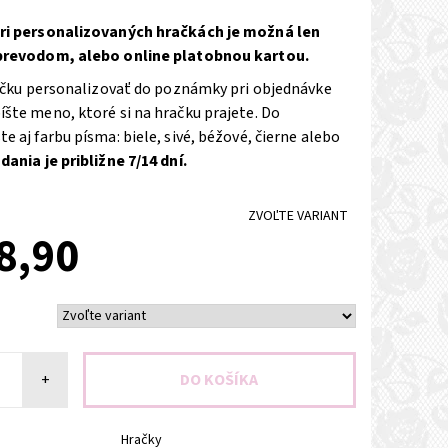
ri personalizovaných hračkách je možná len
prevodom, alebo online platobnou kartou.
račku personalizovať do poznámky pri objednávke
šte meno, ktoré si na hračku prajete. Do
 aj farbu písma: biele, sivé, béžové, čierne alebo
ania je približne 7/14 dní.
ZVOĽTE VARIANT
8,90
+
Hračky