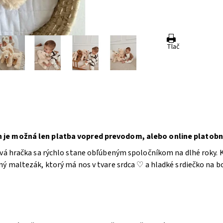
Tlač
 je možná len platba vopred prevodom, alebo online platobn
vá hračka sa rýchlo stane obľúbeným spoločníkom na dlhé roky. K
ý maltezák, ktorý má nos v tvare srdca ♡ a hladké srdiečko na b