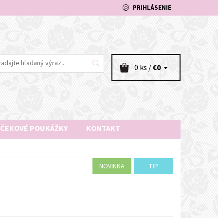
PRIHLÁSENIE
0 ks /
€0
ČEKOVÉ POUKÁŽKY
KONTAKT
NOVINKA
TIP