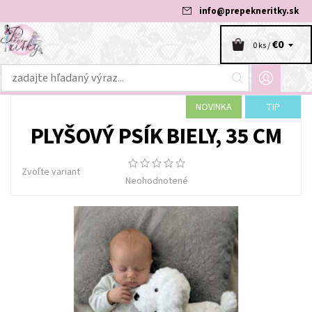
info
@
prepekneritky.sk
€0
0 ks /
NOVINKA
TIP
PLYŠOVÝ PSÍK BIELY, 35 CM
Zvoľte variant
Neohodnotené