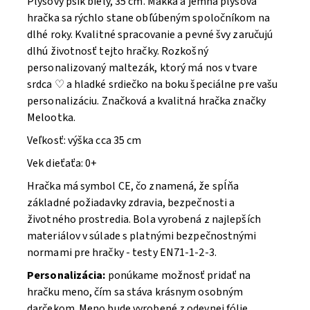
Plyšový psík biely, 35 cm. Mäkká a jemná plyšová
hračka sa rýchlo stane obľúbeným spoločníkom na
dlhé roky. Kvalitné spracovanie a pevné švy zaručujú
dlhú životnosť tejto hračky. Rozkošný
personalizovaný maltezák, ktorý má nos v tvare
srdca ♡ a hladké srdiečko na boku špeciálne pre vašu
personalizáciu. Značková a kvalitná hračka značky
Melootka.
Veľkosť: výška cca 35 cm
Vek dieťaťa: 0+
Hračka má symbol CE, čo znamená, že spĺňa
základné požiadavky zdravia, bezpečnosti a
životného prostredia. Bola vyrobená z najlepších
materiálov v súlade s platnými bezpečnostnými
normami pre hračky - testy EN71-1-2-3.
Personalizácia:
ponúkame možnosť pridať na
hračku meno, čím sa stáva krásnym osobným
darčekom. Meno bude vyrobené z odevnej fólie