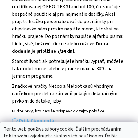
certifikovanej OEKO-TEX Standard 100, čo zaručuje
bezpečné použitie aj pre najmenšie detičky. Ak si
prajete hračku personalizovať do poznámky pri
objednávke nám prosím napíšte meno, ktoré si na
hračku prajete. Do poznámky napíšte aj farbu písma:
biele, sivé, béžové, čierne alebo ružové.
Doba
dodania je približne 7/14 dní.
Starostlivosť: ak potrebujete hračku vyprať, môžete
tak urobiť ručne, alebo v práčke max na 30°C na
jemnom programe.
Značkové hračky Metoo a Melootka sú vhodným
darčekom pre deti a zároveň pekným dekoračným
prvkom do detskej izby.
Buďte prvý, kto napíše príspevok k tejto položke.
Pridať komentár
Tento web používa súbory cookie. Ďalším prechádzaním
tohto webu vyjadrujete súhlas s ich používaním. Ďalšie
Médiá