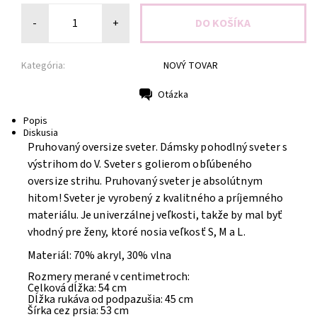
-
+
Kategória:
NOVÝ TOVAR
Otázka
Tlač
Popis
Diskusia
Pruhovaný oversize sveter. Dámsky pohodlný sveter s
výstrihom do V. Sveter s golierom obľúbeného
oversize strihu. Pruhovaný sveter je absolútnym
hitom! Sveter je vyrobený z kvalitného a príjemného
materiálu. Je univerzálnej veľkosti, takže by mal byť
vhodný pre ženy, ktoré nosia veľkosť S, M a L.
Materiál: 70% akryl, 30% vlna
Rozmery merané v centimetroch:
Celková dĺžka: 54 cm
Dĺžka rukáva od podpazušia: 45 cm
Šírka cez prsia: 53 cm