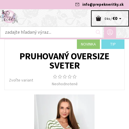
info
@
prepekneritky.sk
€0
0 ks /
NOVINKA
TIP
PRUHOVANÝ OVERSIZE
SVETER
Zvoľte variant
Neohodnotené