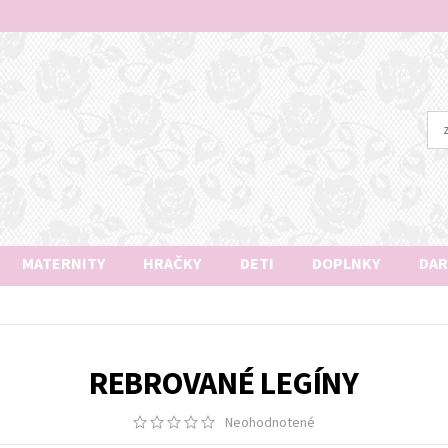
MATERNITY
HRAČKY
DETI
DOPLNKY
DAR
REBROVANÉ LEGÍNY
Neohodnotené