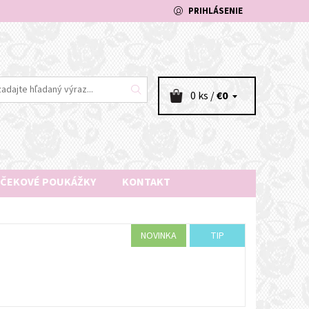
PRIHLÁSENIE
0 ks /
€0
ČEKOVÉ POUKÁŽKY
KONTAKT
NOVINKA
TIP