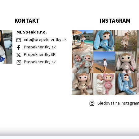
KONTAKT
INSTAGRAM
ML Speak s.r.o.
info
@
prepekneritky.sk
Prepekneritky.sk
PrepekneritkySK
Prepekneritky.sk
Sledovať na Instagra