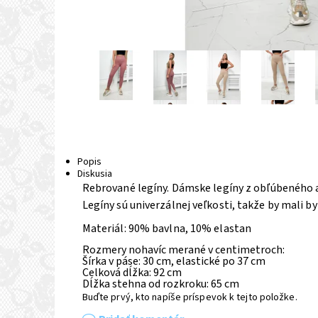
Popis
Diskusia
Rebrované legíny.
Dámske legíny z obľúbeného a
Legíny sú univerzálnej veľkosti, takže by mali by
Materiál: 90% bavlna, 10% elastan
Rozmery nohavíc merané v centimetroch:
Šírka v páse: 30 cm, elastické po 37 cm
Celková dĺžka: 92 cm
Dĺžka stehna od rozkroku: 65 cm
Buďte prvý, kto napíše príspevok k tejto položke.