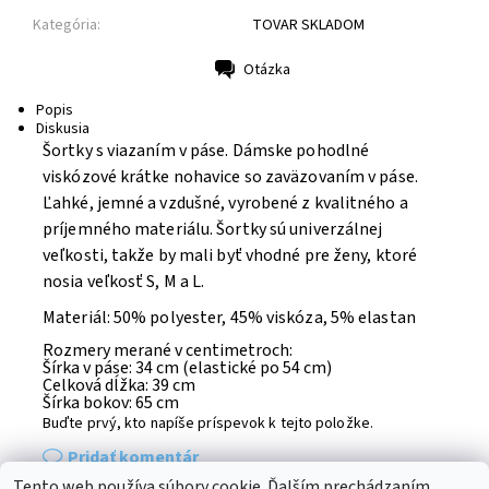
Kategória:
TOVAR SKLADOM
Otázka
Tlač
Popis
Diskusia
Šortky s viazaním v páse.
Dámske pohodlné
viskózové krátke nohavice so zaväzovaním v páse.
Ľahké, jemné a vzdušné, vyrobené z kvalitného a
príjemného materiálu. Šortky sú univerzálnej
veľkosti, takže by mali byť vhodné pre ženy, ktoré
nosia veľkosť S, M a L.
Materiál: 50% polyester, 45% viskóza, 5% elastan
Rozmery merané v centimetroch:
Šírka v páse: 34 cm (elastické po 54 cm)
Celková dĺžka: 39 cm
Šírka bokov: 65 cm
Buďte prvý, kto napíše príspevok k tejto položke.
Pridať komentár
Tento web používa súbory cookie. Ďalším prechádzaním