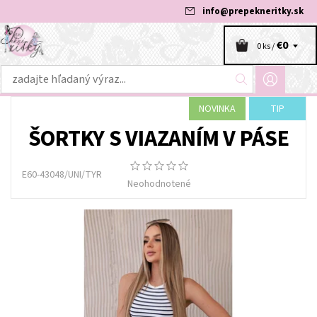
info
@
prepekneritky.sk
€0
0 ks /
NOVINKA
TIP
ŠORTKY S VIAZANÍM V PÁSE
E60-43048/UNI/TYR
Neohodnotené