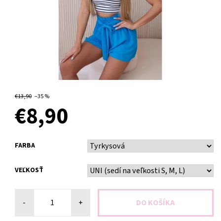
OBJEDNANÉ
€13,90
–35 %
€8,90
FARBA
VEĽKOSŤ
-
+