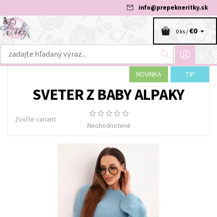
info
@
prepekneritky.sk
€0
0 ks /
NOVINKA
TIP
SVETER Z BABY ALPAKY
Zvoľte variant
Neohodnotené