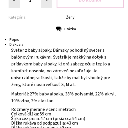
-
+
Kategória:
Ženy
Otázka
Tlač
Popis
Diskusia
Sveter z baby alpaky.
Dámsky pohodlný sveter s
balónovými rukávmi. Svetrík je mäkký na dotyk s
prídavkom baby alpaky, ktorá zabezpečuje teplo a
komfort nosenia, no zároveň nezaťažuje. Je
univerzálnej veľkosti, takže by mal byť vhodný pre
ženy, ktoré nosia veľkosť S, M a L.
Materiál: 27% baby alpaka, 38% polyamid, 22% akryl,
10% vlna, 3% elastan
Rozmery merané v centimetroch:
Celková dĺžka: 59 cm
Šírka cez prsia: 47 cm (prsia cca 94 cm)
Dĺžka rukáva od podpazušia: 43 cm
Dĺžka rukáva od ramena: 50 cm