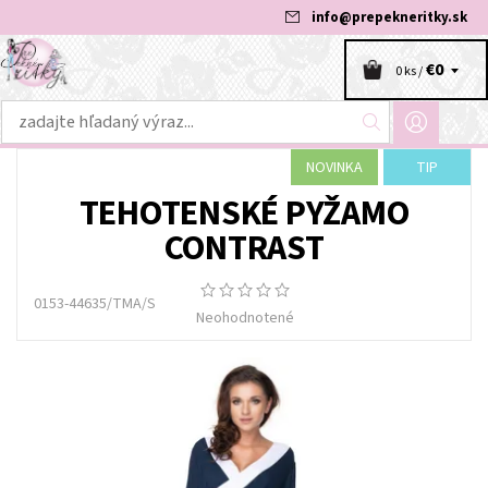
info
@
prepekneritky.sk
€0
0 ks /
NOVINKA
TIP
TEHOTENSKÉ PYŽAMO
CONTRAST
0153-44635/TMA/S
Neohodnotené