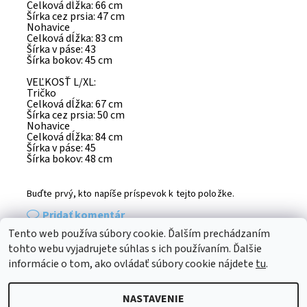
Celková dĺžka: 66 cm
Šírka cez prsia: 47 cm
Nohavice
Celková dĺžka: 83 cm
Šírka v páse: 43
Šírka bokov: 45 cm
VEĽKOSŤ L/XL:
Tričko
Celková dĺžka: 67 cm
Šírka cez prsia: 50 cm
Nohavice
Celková dĺžka: 84 cm
Šírka v páse: 45
Šírka bokov: 48 cm
Buďte prvý, kto napíše príspevok k tejto položke.
Pridať komentár
Tento web používa súbory cookie. Ďalším prechádzaním
tohto webu vyjadrujete súhlas s ich používaním. Ďalšie
Médiá
informácie o tom, ako ovládať súbory cookie nájdete
tu
.
NASTAVENIE