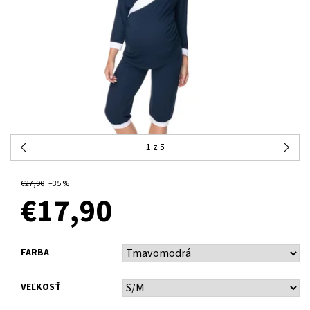
1
z 5
OBJEDNANÉ
€27,90
–35 %
€17,90
FARBA
VEĽKOSŤ