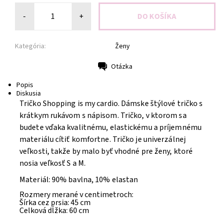
-
+
Kategória:
Ženy
Otázka
Tlač
Popis
Diskusia
Tričko Shopping is my cardio. Dámske štýlové tričko s
krátkym rukávom s nápisom. Tričko, v ktorom sa
budete vďaka kvalitnému, elastickému a príjemnému
materiálu cítiť komfortne. Tričko je univerzálnej
veľkosti, takže by malo byť vhodné pre ženy, ktoré
nosia veľkosť S a M.
Materiál: 90% bavlna, 10% elastan
Rozmery merané v centimetroch:
Šírka cez prsia: 45 cm
Celková dĺžka: 60 cm