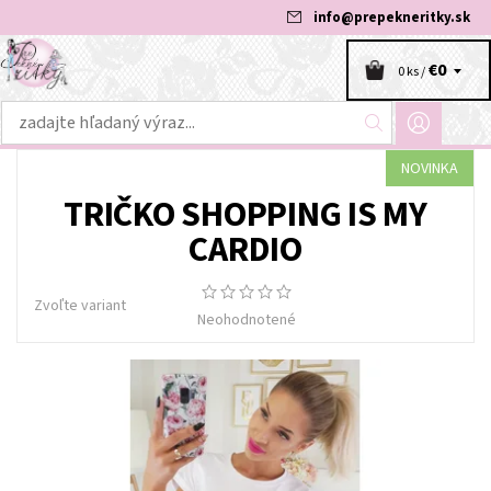
info
@
prepekneritky.sk
€0
0 ks /
NOVINKA
TRIČKO SHOPPING IS MY
CARDIO
Zvoľte variant
Neohodnotené