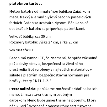
platobnou kartou.
Metoo batoh s odnímateľnou bábikou Zajačikom
mäta. Mäkký a jemný plyšový batoh v pastelových
farbách. Batoh sa uzatvára zipsom. Bábika sa dá
odobrať a k batohu sa pripevňuje patentkami
.
Veľkosť bábiky: cca 30 cm
Rozmery batohu: výška 27 cm, šírka 25 cm
Vek dieťaťa: 0+
Batoh má symbol CE, čo znamená, že spĺňa základné
požiadavky zdravia, bezpečnosti a životného
prostredia. Bol vyrobený z najlepších materiálov v
súlade s platnými bezpečnostnými normami pre
hračky - testy EN71-1-2-3.
Personalizácia:
ponúkame možnosť pridať na batoh
meno, čím sa stáva krásnym osobným
darčekom. Meno bude umiestnené na popruhu, ktorý
bábiku drží, vyrobené z odevnej fólie certifikovanej