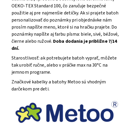
OEKO-TEX Standard 100, čo zaručuje bezpečné
použitie aj pre najmenšie detičky. Ak si prajete batoh
personalizovať do poznámky pri objednávke nám
prosím napíšte meno, ktoré si na hračku prajete. Do
poznámky napíšte aj farbu písma: biele, sivé, béžové,
čierne alebo ružové.
Doba dodania je približne 7/14
dní.
Starostlivosť: ak potrebujete batoh vyprať, môžete
tak urobiť ručne, alebo v práčke max na 30°C na
jemnom programe.
Značkové kabelky a batohy Metoo sú vhodným
darčekom pre deti.