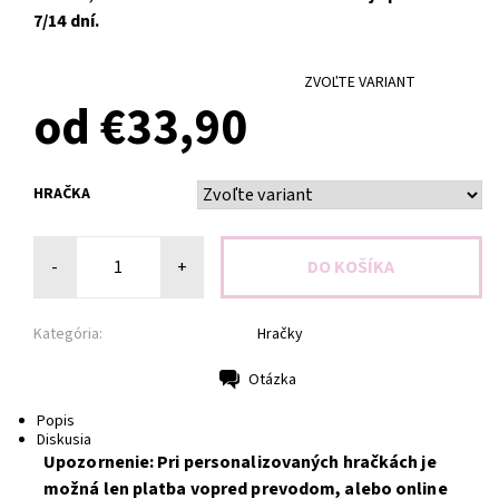
7/14 dní.
ZVOĽTE VARIANT
od €33,90
HRAČKA
-
+
Kategória:
Hračky
Otázka
Tlač
Popis
Diskusia
Upozornenie: Pri personalizovaných hračkách je
možná len platba vopred prevodom, alebo online