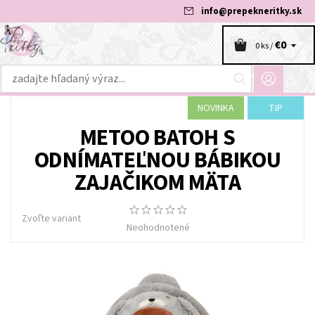
info
@
prepekneritky.sk
€0
0 ks /
NOVINKA
TIP
METOO BATOH S
ODNÍMATEĽNOU BÁBIKOU
ZAJAČIKOM MÄTA
Zvoľte variant
Neohodnotené