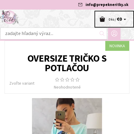
info
@
prepekneritky.sk
€0
0 ks /
NOVINKA
OVERSIZE TRIČKO S
POTLAČOU
Zvoľte variant
Neohodnotené