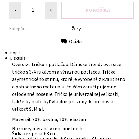
-
+
Kategória:
Ženy
Otázka
Tlač
Popis
Diskusia
Oversize tričko s potlačou. Dámske trendy oversize
tričko s 3/4 rukávom a výraznou potlačou. Tričko
asymetrického strihu, ktoré je vyrobené z kvalitného
a pohodlného materiálu, čo Vám zaručí príjemné
celodenné nosenie. Tričko je univerzálnej veľkosti,
takže by malo byť vhodné pre ženy, ktoré nosia
veľkosť S, M a L.
Materiál: 90% bavlna, 10% elastan
Rozmery merané v centimetroch:
Šírka cez prsia: 63 cm
Celková dĺžka: vpredu - 68 cm, vzadu - 81 cm, na