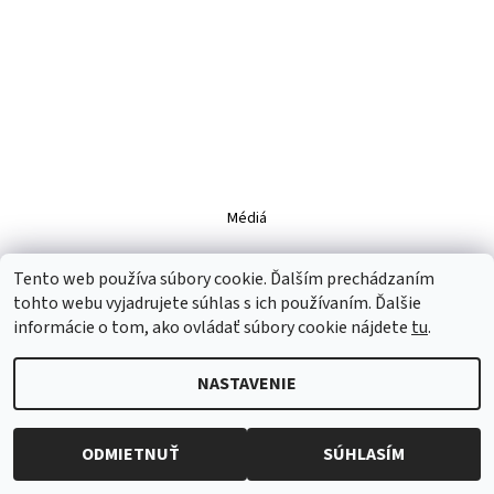
Médiá
Tento web používa súbory cookie. Ďalším prechádzaním
tohto webu vyjadrujete súhlas s ich používaním. Ďalšie
2026 © www.prepekneritky.sk, všetky práva vyhradené
Upraviť
nastavenie cookies
informácie o tom, ako ovládať súbory cookie nájdete
tu
.
Vytvoril Shoptet
NASTAVENIE
ODMIETNUŤ
SÚHLASÍM