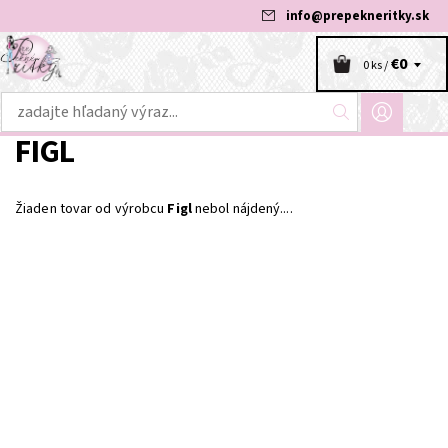
info
@
prepekneritky.sk
€0
0 ks /
FIGL
Žiaden tovar od výrobcu
Figl
nebol nájdený....